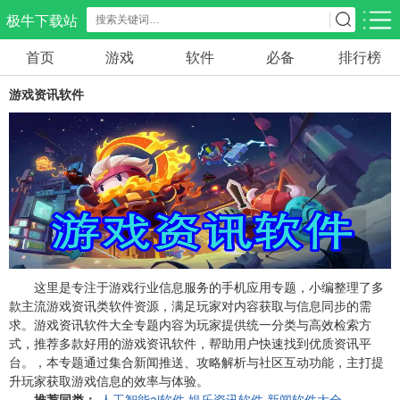
极牛下载站
首页
游戏
软件
必备
排行榜
应用分类
游戏分类
游戏资讯软件
生活服务
电商购物
教育学习
297款应用
86款应用
178款应用
气象交通
游戏辅助
摄影美化
84款应用
476款应用
213款应用
社交聊天
电子图书
移动办公
183款应用
437款应用
184款应用
这里是专注于游戏行业信息服务的手机应用专题，小编整理了多
款主流游戏资讯类软件资源，满足玩家对内容获取与信息同步的需
求。游戏资讯软件大全专题内容为玩家提供统一分类与高效检索方
新闻阅读
金融理财
媒体影音
式，推荐多款好用的游戏资讯软件，帮助用户快速找到优质资讯平
43款应用
54款应用
600款应用
台。，本专题通过集合新闻推送、攻略解析与社区互动功能，主打提
升玩家获取游戏信息的效率与体验。
推荐同类：
人工智能ai软件
娱乐资讯软件
新闻软件大全