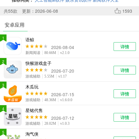
系统工具
健康医疗
ai工具
644款应用
53款应用
334款应用
共
55
款
更新：2026-06-08
1593
安卓应用
娱乐资讯
96款应用
1
语鲸
详情
2026-08-04
新闻阅读
80.66M
v2.1.0
2
快猴游戏盒子
详情
2026-07-20
游戏辅助
5.55M
v1.17
3
木瓜玩
详情
2026-07-15
游戏辅助
48.36M
v1.6.0.0
4
星铭代售
详情
2026-07-12
游戏辅助
28.02M
v1.0.3
5
淘气侠