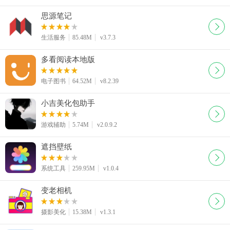
思源笔记
生活服务
85.48M
v3.7.3
多看阅读本地版
电子图书
64.52M
v8.2.39
小吉美化包助手
游戏辅助
5.74M
v2.0.9.2
遮挡壁纸
系统工具
259.95M
v1.0.4
变老相机
摄影美化
15.38M
v1.3.1