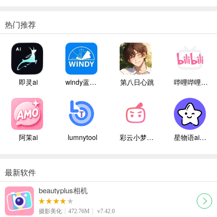
热门推荐
即灵ai
windy蓝色气象
第八日心跳
哔哩哔哩白色版
阿茉ai
lumnytool
彩云小梦国际版
星物语ai聊天
最新软件
beautyplus相机
摄影美化
472.76M
v7.42.0