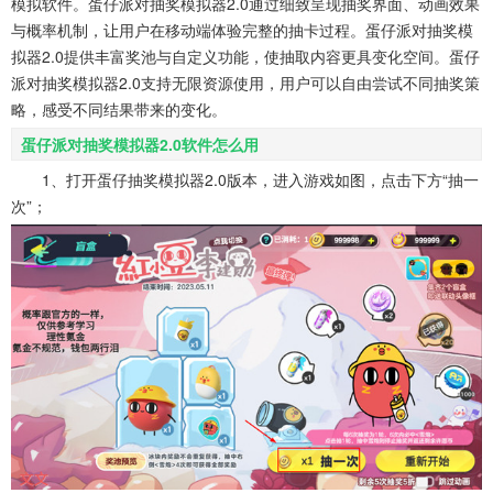
模拟软件。蛋仔派对抽奖模拟器2.0通过细致呈现抽奖界面、动画效果
系统工具
健康医疗
ai工具
与概率机制，让用户在移动端体验完整的抽卡过程。蛋仔派对抽奖模
646款应用
53款应用
334款应用
拟器2.0提供丰富奖池与自定义功能，使抽取内容更具变化空间。蛋仔
派对抽奖模拟器2.0支持无限资源使用，用户可以自由尝试不同抽奖策
娱乐资讯
略，感受不同结果带来的变化。
96款应用
蛋仔派对抽奖模拟器2.0软件怎么用
1、打开蛋仔抽奖模拟器2.0版本，进入游戏如图，点击下方“抽一
次”；