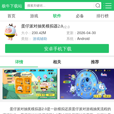
极牛下载站
首页
游戏
软件
必备
排行榜
应用分类
游戏分类
蛋仔派对抽奖模拟器2.0
v2.0
生活服务
电商购物
教育学习
大小：
230.42M
更新：
2026-04-30
298款应用
86款应用
178款应用
类别：
游戏辅助
系统：
Android
安卓手机下载
气象交通
游戏辅助
摄影美化
84款应用
478款应用
216款应用
详情
相关
推荐
社交聊天
电子图书
移动办公
183款应用
440款应用
184款应用
新闻阅读
金融理财
媒体影音
43款应用
54款应用
602款应用
蛋仔派对抽奖模拟器2.0是一款模拟还原蛋仔派对游戏抽奖流程的