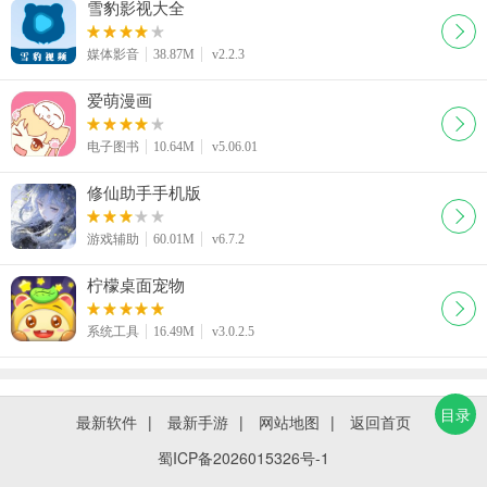
雪豹影视大全
媒体影音
38.87M
v2.2.3
爱萌漫画
电子图书
10.64M
v5.06.01
修仙助手手机版
游戏辅助
60.01M
v6.7.2
柠檬桌面宠物
系统工具
16.49M
v3.0.2.5
目录
最新软件
|
最新手游
|
网站地图
|
返回首页
蜀ICP备2026015326号-1