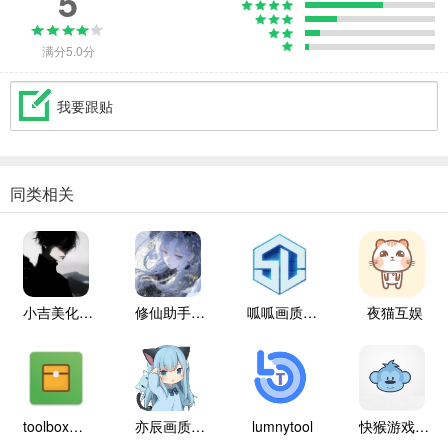
5
满分5.0分
我要跟贴
同类相关
小吉美化包助手
修仙助手手机版
呱呱画质盒子
夜猫互娱
toolbox辅助器
亦辰画质大师
lumnytool
快猴游戏盒子