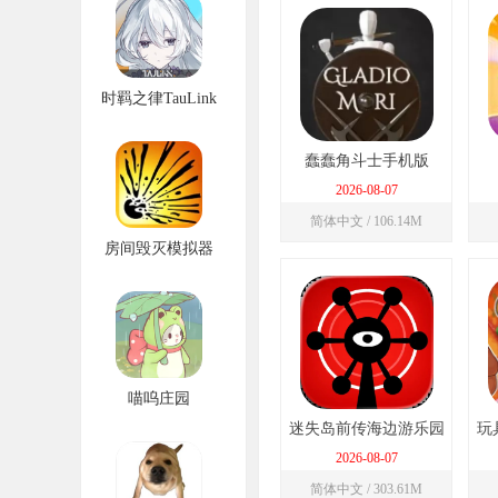
时羁之律TauLink
蠢蠢角斗士手机版
2026-08-07
简体中文 / 106.14M
房间毁灭模拟器
喵呜庄园
迷失岛前传海边游乐园
玩
完整版
2026-08-07
简体中文 / 303.61M