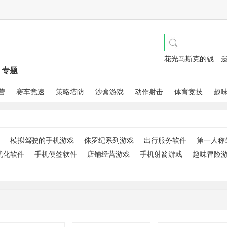
花光马斯克的钱
专题
营
赛车竞速
策略塔防
沙盒游戏
动作射击
体育竞技
趣
模拟驾驶的手机游戏
侏罗纪系列游戏
出行服务软件
第一人称
优化软件
手机便签软件
店铺经营游戏
手机射箭游戏
趣味冒险