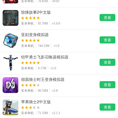
安卓单机
76.81M
v0.03
惊悚故事2中文版
查看
安卓单机
85.70M
v1.0.0
亚刻变身模拟器
查看
安卓单机
744.53M
v1.0
铠甲勇士飞影召唤器模拟器
查看
安卓单机
9.17M
v1.0
假面骑士时王变身模拟器
查看
安卓单机
60.54M
v2.8
苹果骑士2中文版
查看
安卓单机
71.33M
v2.1.3