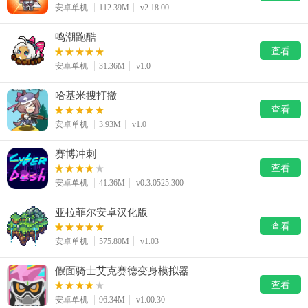
安卓单机
112.39M
v2.18.00
鸣潮跑酷
查看
安卓单机
31.36M
v1.0
哈基米搜打撤
查看
安卓单机
3.93M
v1.0
赛博冲刺
查看
安卓单机
41.36M
v0.3.0525.300
亚拉菲尔安卓汉化版
查看
安卓单机
575.80M
v1.03
假面骑士艾克赛德变身模拟器
查看
安卓单机
96.34M
v1.00.30