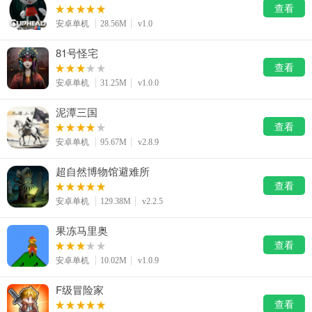
系统工具
健康医疗
ai工具
查看
644款应用
53款应用
334款应用
安卓单机
28.56M
v1.0
81号怪宅
娱乐资讯
查看
96款应用
安卓单机
31.25M
v1.0.0
泥潭三国
查看
安卓单机
95.67M
v2.8.9
超自然博物馆避难所
查看
安卓单机
129.38M
v2.2.5
果冻马里奥
查看
安卓单机
10.02M
v1.0.9
F级冒险家
查看