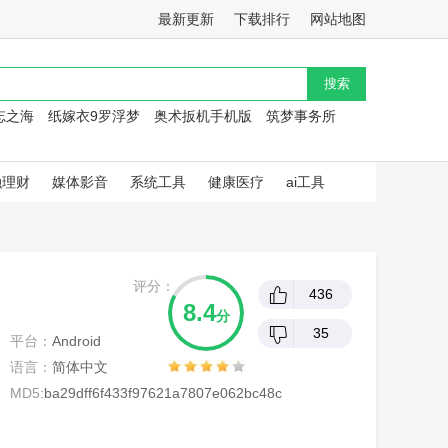
最新更新
下载排行
网站地图
忘之海
纸嫁衣9罗浮梦
奥术扳机手机版
筑梦事务所
融理财
媒体影音
系统工具
健康医疗
ai工具
评分：
436
8.4
分
35
平台：
Android
语言：
简体中文
MD5:
ba29dff6f433f97621a7807e062bc48c