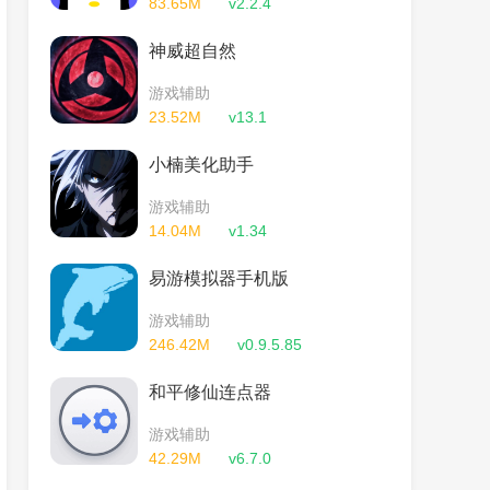
83.65M
v2.2.4
神威超自然
游戏辅助
23.52M
v13.1
小楠美化助手
游戏辅助
14.04M
v1.34
易游模拟器手机版
游戏辅助
246.42M
v0.9.5.85
和平修仙连点器
游戏辅助
42.29M
v6.7.0