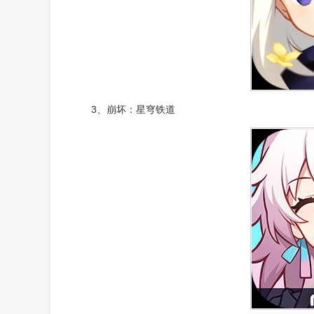
3、崩坏：星穹铁道