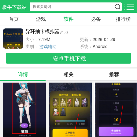
极牛下载站
首页
游戏
软件
必备
排行榜
应用分类
游戏分类
异环抽卡模拟器
v1.0
生活服务
电商购物
教育学习
大小：
7.19M
更新：
2026-04-29
297款应用
86款应用
178款应用
类别：
游戏辅助
系统：
Android
安卓手机下载
气象交通
游戏辅助
摄影美化
84款应用
478款应用
215款应用
详情
相关
推荐
社交聊天
电子图书
移动办公
183款应用
439款应用
184款应用
新闻阅读
金融理财
媒体影音
43款应用
54款应用
602款应用