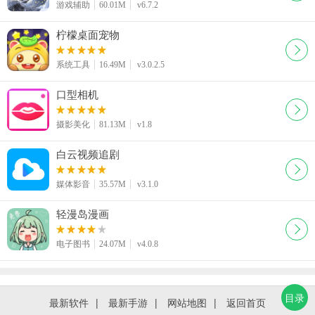
游戏辅助
60.01M
v6.7.2
柠檬桌面宠物
系统工具
16.49M
v3.0.2.5
口型相机
摄影美化
81.13M
v1.8
白云视频追剧
媒体影音
35.57M
v3.1.0
轻漫岛漫画
电子图书
24.07M
v4.0.8
目录
最新软件
|
最新手游
|
网站地图
|
返回首页