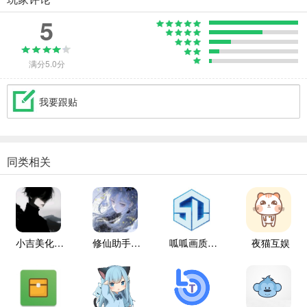
5
满分5.0分
我要跟贴
同类相关
小吉美化包助手
修仙助手手机版
呱呱画质盒子
夜猫互娱