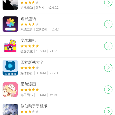
游戏辅助
5.74M
v2.0.9.2
遮挡壁纸
系统工具
259.95M
v1.0.4
变老相机
摄影美化
15.38M
v1.3.1
雪豹影视大全
媒体影音
38.87M
v2.2.3
爱萌漫画
电子图书
10.64M
v5.06.01
修仙助手手机版