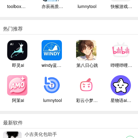
toolbox辅助器
亦辰画质大师
lumnytool
快猴游戏盒子
热门推荐
即灵ai
windy蓝色气象
第八日心跳
哔哩哔哩白色版
阿茉ai
lumnytool
彩云小梦国际版
星物语ai聊天
最新软件
小吉美化包助手