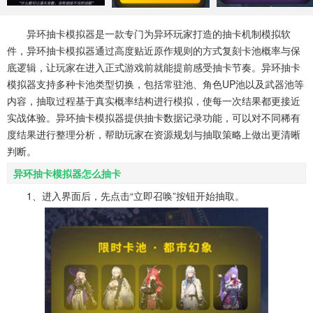
系统工具
健康医疗
ai工具
646款应用
53款应用
334款应用
异环抽卡模拟器是一款专门为异环玩家打造的抽卡机制模拟软
件，异环抽卡模拟器通过高度贴近原作规则的方式复刻卡池概率与保
娱乐资讯
底逻辑，让玩家在进入正式游戏前就能提前感受抽卡节奏。异环抽卡
96款应用
模拟器支持多种卡池类型切换，包括常驻池、角色UP池以及武器池等
内容，抽取过程基于真实概率结构进行模拟，使每一次结果都更接近
实战体验。异环抽卡模拟器提供抽卡数据记录功能，可以对不同稀有
度结果进行整理分析，帮助玩家在资源规划与抽取策略上做出更清晰
判断。
异环抽卡模拟器怎么抽卡
1、进入界面后，先点击“立即召唤”按钮开始抽取。