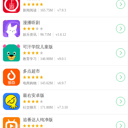
新闻阅读
165.75M
v7.9.3
漫播听剧
娱乐资讯
96.71M
v1.6.12
可汗学院儿童版
教育学习
146.90M
v9.0.1
多点超市
电商购物
145.62M
v6.9.7
最右安卓版
社交聊天
171.80M
v7.3.10
追番达人纯净版