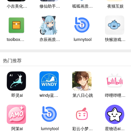
小吉美化包助手
修仙助手手机版
呱呱画质盒子
夜猫互娱
toolbox辅助器
亦辰画质大师
lumnytool
快猴游戏盒子
热门推荐
即灵ai
windy蓝色气象
第八日心跳
哔哩哔哩白色版
阿茉ai
lumnytool
彩云小梦国际版
星物语ai聊天