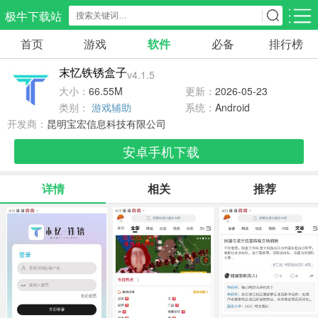
极牛下载站
首页
游戏
软件
必备
排行榜
应用分类
游戏分类
末忆铁锈盒子
v4.1.5
生活服务
电商购物
教育学习
大小：
66.55M
更新：
2026-05-23
298款应用
87款应用
180款应用
类别：
游戏辅助
系统：
Android
开发商：
昆明宝宏信息科技有限公司
气象交通
游戏辅助
摄影美化
安卓手机下载
85款应用
478款应用
216款应用
详情
相关
推荐
社交聊天
电子图书
移动办公
185款应用
441款应用
184款应用
新闻阅读
金融理财
媒体影音
44款应用
54款应用
603款应用