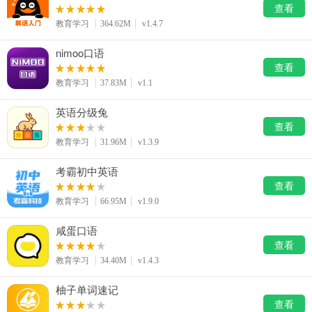
系统工具
健康医疗
ai工具
查看
647款应用
53款应用
336款应用
教育学习
364.62M
v1.4.7
nimoo口语
娱乐资讯
查看
96款应用
教育学习
37.83M
v1.1
英语分级兔
查看
教育学习
31.96M
v1.3.9
考霸初中英语
查看
教育学习
66.95M
v1.9.0
咸蛋口语
查看
教育学习
34.40M
v1.4.3
柚子单词速记
查看