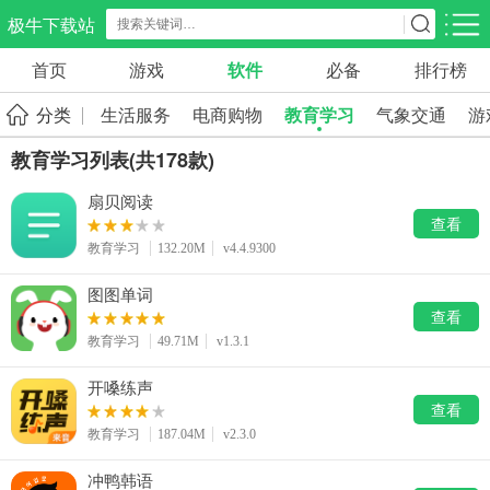
极牛下载站
首页
游戏
软件
必备
排行榜
应用分类
游戏分类
分类
生活服务
电商购物
教育学习
气象交通
游
生活服务
电商购物
教育学习
教育学习列表(共178款)
298款应用
86款应用
178款应用
扇贝阅读
查看
气象交通
游戏辅助
摄影美化
教育学习
132.20M
v4.4.9300
84款应用
478款应用
216款应用
图图单词
社交聊天
电子图书
移动办公
查看
184款应用
441款应用
184款应用
教育学习
49.71M
v1.3.1
开嗓练声
新闻阅读
金融理财
媒体影音
查看
43款应用
54款应用
603款应用
教育学习
187.04M
v2.3.0
冲鸭韩语