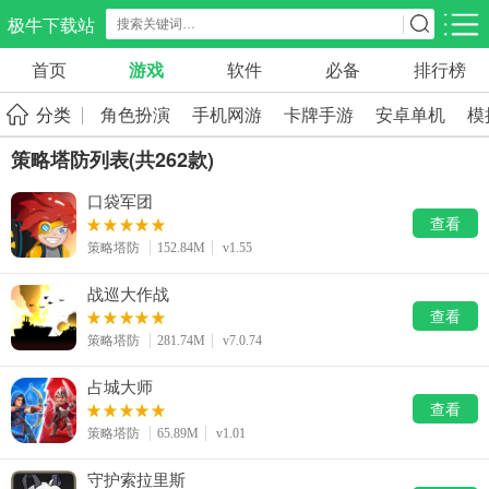
极牛下载站
首页
游戏
软件
必备
排行榜
应用分类
游戏分类
分类
角色扮演
手机网游
卡牌手游
安卓单机
模
生活服务
电商购物
教育学习
策略塔防列表(共262款)
297款应用
86款应用
178款应用
口袋军团
查看
气象交通
游戏辅助
摄影美化
策略塔防
152.84M
v1.55
84款应用
475款应用
212款应用
战巡大作战
社交聊天
电子图书
移动办公
查看
183款应用
437款应用
184款应用
策略塔防
281.74M
v7.0.74
占城大师
新闻阅读
金融理财
媒体影音
查看
43款应用
54款应用
599款应用
策略塔防
65.89M
v1.01
守护索拉里斯