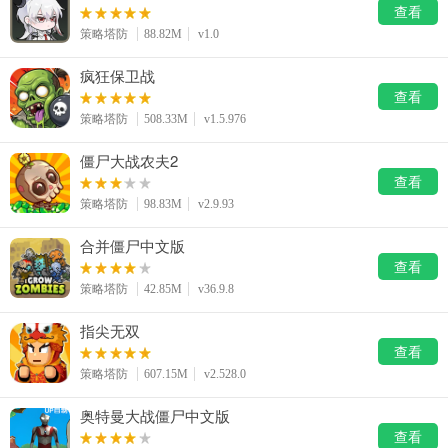
系统工具
健康医疗
ai工具
查看
643款应用
53款应用
334款应用
策略塔防
88.82M
v1.0
疯狂保卫战
娱乐资讯
查看
96款应用
策略塔防
508.33M
v1.5.976
僵尸大战农夫2
查看
策略塔防
98.83M
v2.9.93
合并僵尸中文版
查看
策略塔防
42.85M
v36.9.8
指尖无双
查看
策略塔防
607.15M
v2.528.0
奥特曼大战僵尸中文版
查看