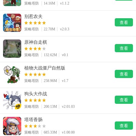
策略塔防
14.16M
v1.1.2
别惹农夫
查看
策略塔防
22.70M
v2.0.3
原神自走棋
查看
策略塔防
132.62M
v0.1
植物大战僵尸自然版
查看
策略塔防
258.96M
v1.7
狗头大作战
查看
策略塔防
200.13M
v2.01.03
塔塔香肠
查看
策略塔防
685.33M
v1.00.00