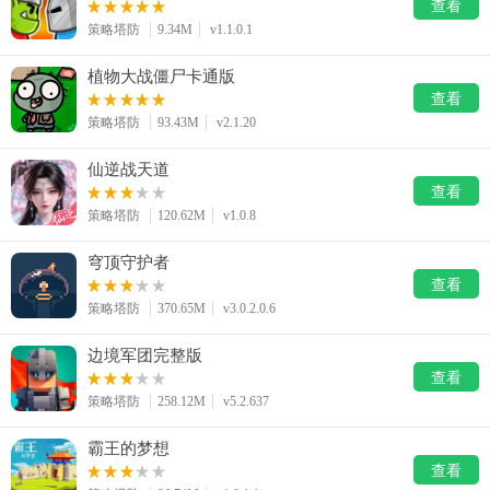
查看
策略塔防
9.34M
v1.1.0.1
植物大战僵尸卡通版
查看
策略塔防
93.43M
v2.1.20
仙逆战天道
查看
策略塔防
120.62M
v1.0.8
穹顶守护者
查看
策略塔防
370.65M
v3.0.2.0.6
边境军团完整版
查看
策略塔防
258.12M
v5.2.637
霸王的梦想
查看