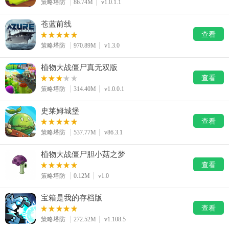
策略塔防
86.74M
v1.0.1.1
苍蓝前线
查看
策略塔防
970.89M
v1.3.0
植物大战僵尸真无双版
查看
策略塔防
314.40M
v1.0.0.1
史莱姆城堡
查看
策略塔防
537.77M
v86.3.1
植物大战僵尸胆小菇之梦
查看
策略塔防
0.12M
v1.0
宝箱是我的存档版
查看
策略塔防
272.52M
v1.108.5