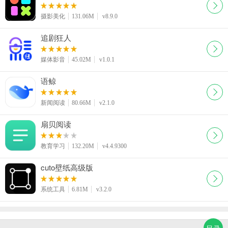
摄影美化
131.06M
v8.9.0
追剧狂人
媒体影音
45.02M
v1.0.1
语鲸
新闻阅读
80.66M
v2.1.0
扇贝阅读
教育学习
132.20M
v4.4.9300
cuto壁纸高级版
系统工具
6.81M
v3.2.0