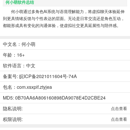
何小萌软件总结
何小萌通过多角色AI系统与语境理解能力，将虚拟聊天体验延伸
到更具情绪反馈与个性表达的层面。无论是日常交流还是角色互动，
都能形成具有变化的沟通体验，使虚拟社交更具延展性与陪伴感。
中文名：何小萌
年龄：16+
软件语言：中文
备案号: 皖ICP备2021011604号-74A
包名：com.xsxpif.ztyjea
MD5: 0B70AA6A806160898DA9078E4D2CBE24
隐私说明:
点击查看
权限说明:
点击查看