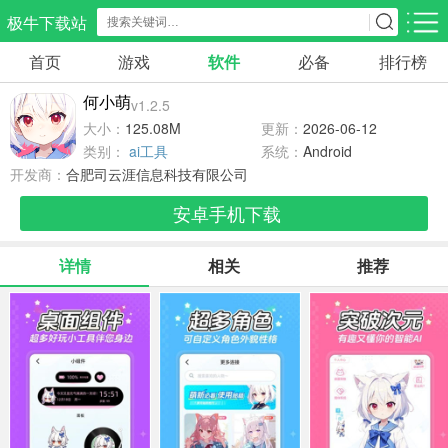
极牛下载站
首页
游戏
软件
必备
排行榜
应用分类
游戏分类
何小萌
v1.2.5
生活服务
电商购物
教育学习
大小：
125.08M
更新：
2026-06-12
297款应用
86款应用
178款应用
类别：
ai工具
系统：
Android
开发商：
合肥司云涯信息科技有限公司
气象交通
游戏辅助
摄影美化
安卓手机下载
84款应用
476款应用
214款应用
详情
相关
推荐
社交聊天
电子图书
移动办公
183款应用
438款应用
184款应用
新闻阅读
金融理财
媒体影音
43款应用
54款应用
601款应用