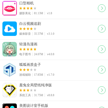
口型相机
摄影美化
81.13M
v1.8
白云视频追剧
媒体影音
35.57M
v3.1.0
轻漫岛漫画
电子图书
24.07M
v4.0.8
呱呱画质盒子
游戏辅助
17.85M
v1.7.0
羞兔全局壁纸纯净版
系统工具
31.75M
v8.8.8
美图设计室手机版