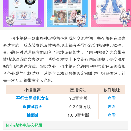
系统工具
健康医疗
ai工具
644款应用
53款应用
334款应用
娱乐资讯
96款应用
何小萌是一款由多种虚拟角色构成的交流空间，每个角色在语言
表达方式、反应节奏以及性格呈现上都有差异化设定的AI聊天软件。
何小萌在对话理解方面加入了语境识别能力，当用户的输入内容带有
情绪波动或隐含表达时，系统会根据上下文进行回应调整，使交流更
贴近自然表达方式。除此之外，何小萌还允许用户根据喜好调整虚拟
角色外观与性格结构，从语气风格到兴趣设定都能进行细致修改，让
每一次互动都带有个人色彩。
小编推荐
应用说明
软件地址
平行世界虚拟女友
9.0官方版
查看
鱼糖ai聊天
1.0.2.0官方版
查看
柚姬ai
1.0.0官方版
查看
何小萌软件怎么登录