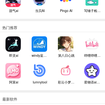
甜气ai
当贝AI
Pingo AI
写锤子检讨书
热门推荐
即灵ai
windy蓝色气象
第八日心跳
哔哩哔哩白色版
阿茉ai
lumnytool
彩云小梦国际版
星物语ai聊天
最新软件