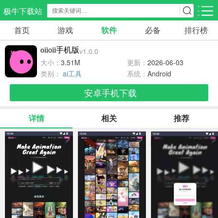
极牛下载站
首页
游戏
软件
必备
排行榜
应用分类
游戏分类
oiioii手机版
v1.0.0
生活服务
电商购物
教育学习
大小：
3.51M
更新：
2026-06-03
297款应用
86款应用
178款应用
类别：
ai工具
系统：
Android
安卓手机下载
气象交通
游戏辅助
摄影美化
84款应用
478款应用
215款应用
详情
相关
推荐
社交聊天
电子图书
移动办公
183款应用
439款应用
184款应用
新闻阅读
金融理财
媒体影音
43款应用
54款应用
602款应用