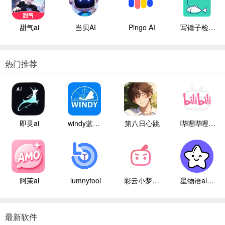
甜气ai
当贝AI
Pingo AI
写锤子检讨书
热门推荐
即灵ai
windy蓝色气象
第八日心跳
哔哩哔哩白色版
阿茉ai
lumnytool
彩云小梦国际版
星物语ai聊天
最新软件