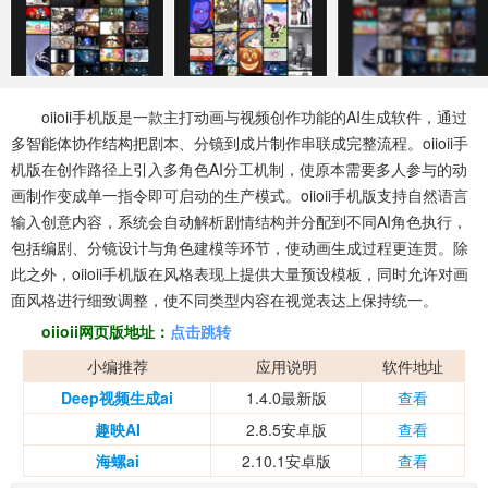
系统工具
健康医疗
ai工具
646款应用
53款应用
334款应用
娱乐资讯
oiioii手机版是一款主打动画与视频创作功能的AI生成软件，通过
96款应用
多智能体协作结构把剧本、分镜到成片制作串联成完整流程。oiioii手
机版在创作路径上引入多角色AI分工机制，使原本需要多人参与的动
画制作变成单一指令即可启动的生产模式。oiioii手机版支持自然语言
输入创意内容，系统会自动解析剧情结构并分配到不同AI角色执行，
包括编剧、分镜设计与角色建模等环节，使动画生成过程更连贯。除
此之外，oiioii手机版在风格表现上提供大量预设模板，同时允许对画
面风格进行细致调整，使不同类型内容在视觉表达上保持统一。
oiioii网页版地址：
点击跳转
小编推荐
应用说明
软件地址
Deep视频生成ai
1.4.0最新版
查看
趣映AI
2.8.5安卓版
查看
海螺ai
2.10.1安卓版
查看