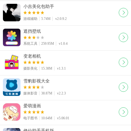
小吉美化包助手
游戏辅助
5.74M
v2.0.9.2
遮挡壁纸
系统工具
259.95M
v1.0.4
变老相机
摄影美化
15.38M
v1.3.1
雪豹影视大全
媒体影音
38.87M
v2.2.3
爱萌漫画
电子图书
10.64M
v5.06.01
修仙助手手机版