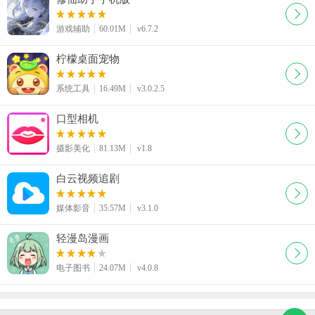
游戏辅助
60.01M
v6.7.2
柠檬桌面宠物
系统工具
16.49M
v3.0.2.5
口型相机
摄影美化
81.13M
v1.8
白云视频追剧
媒体影音
35.57M
v3.1.0
轻漫岛漫画
电子图书
24.07M
v4.0.8