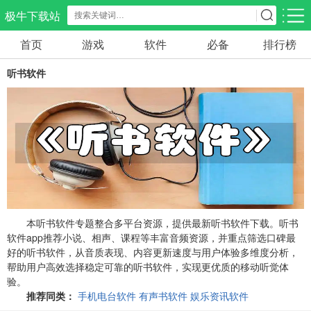
极牛下载站
首页
游戏
软件
必备
排行榜
应用分类
游戏分类
听书软件
生活服务
电商购物
教育学习
297款应用
86款应用
178款应用
气象交通
游戏辅助
摄影美化
84款应用
476款应用
214款应用
社交聊天
电子图书
移动办公
183款应用
438款应用
184款应用
本听书软件专题整合多平台资源，提供最新听书软件下载。听书
软件app推荐小说、相声、课程等丰富音频资源，并重点筛选口碑最
好的听书软件，从音质表现、内容更新速度与用户体验多维度分析，
新闻阅读
金融理财
媒体影音
帮助用户高效选择稳定可靠的听书软件，实现更优质的移动听觉体
43款应用
54款应用
601款应用
验。
推荐同类：
手机电台软件
有声书软件
娱乐资讯软件