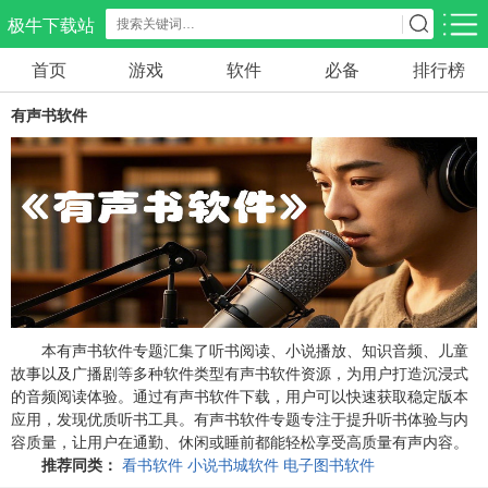
极牛下载站
首页
游戏
软件
必备
排行榜
应用分类
游戏分类
有声书软件
生活服务
电商购物
教育学习
298款应用
86款应用
178款应用
气象交通
游戏辅助
摄影美化
84款应用
478款应用
216款应用
社交聊天
电子图书
移动办公
184款应用
441款应用
184款应用
本有声书软件专题汇集了听书阅读、小说播放、知识音频、儿童
故事以及广播剧等多种软件类型有声书软件资源，为用户打造沉浸式
的音频阅读体验。通过有声书软件下载，用户可以快速获取稳定版本
新闻阅读
金融理财
媒体影音
应用，发现优质听书工具。有声书软件专题专注于提升听书体验与内
43款应用
54款应用
603款应用
容质量，让用户在通勤、休闲或睡前都能轻松享受高质量有声内容。
推荐同类：
看书软件
小说书城软件
电子图书软件