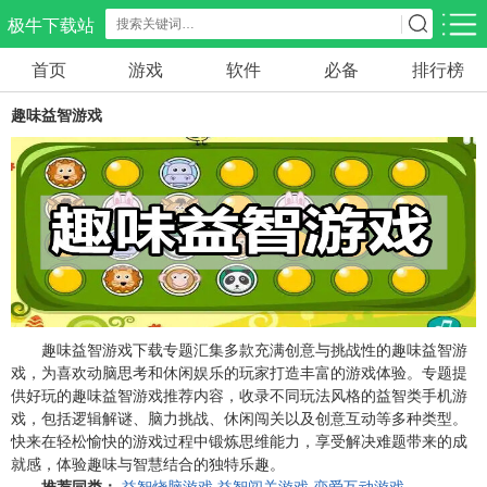
极牛下载站
首页
游戏
软件
必备
排行榜
应用分类
游戏分类
趣味益智游戏
生活服务
电商购物
教育学习
297款应用
86款应用
178款应用
气象交通
游戏辅助
摄影美化
84款应用
478款应用
215款应用
社交聊天
电子图书
移动办公
183款应用
439款应用
184款应用
趣味益智游戏下载专题汇集多款充满创意与挑战性的趣味益智游
戏，为喜欢动脑思考和休闲娱乐的玩家打造丰富的游戏体验。专题提
供好玩的趣味益智游戏推荐内容，收录不同玩法风格的益智类手机游
新闻阅读
金融理财
媒体影音
戏，包括逻辑解谜、脑力挑战、休闲闯关以及创意互动等多种类型。
43款应用
54款应用
602款应用
快来在轻松愉快的游戏过程中锻炼思维能力，享受解决难题带来的成
就感，体验趣味与智慧结合的独特乐趣。
推荐同类：
益智烧脑游戏
益智闯关游戏
恋爱互动游戏