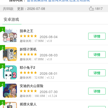
系统工具
健康医疗
ai工具
646款应用
53款应用
334款应用
共
55
款
更新：2026-07-08
1817
安卓游戏
娱乐资讯
96款应用
1
脱单之王
详情
2026-08-04
趣味休闲
17.90M
v1.0
2
妖怪计算机
详情
2026-08-03
趣味休闲
67.89M
v1.0
3
耶小兔子2
详情
2026-08-01
趣味休闲
52.63M
v1.3.2
4
安迪的火山冒险
详情
2026-07-30
趣味休闲
160.10M
v1.5.24
5
摇摆火柴人