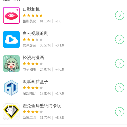
口型相机
摄影美化
81.13M
v1.8
白云视频追剧
媒体影音
35.57M
v3.1.0
轻漫岛漫画
电子图书
24.07M
v4.0.8
呱呱画质盒子
游戏辅助
17.85M
v1.7.0
羞兔全局壁纸纯净版
系统工具
31.75M
v8.8.8