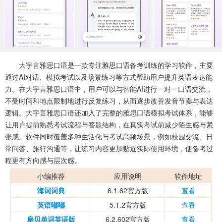
系统工具
健康医疗
ai工具
644款应用
53款应用
334款应用
娱乐资讯
96款应用
大宇言雅思口语是一款专注雅思口语备考训练的学习软件，主要
通过AI对话、模拟考试以及场景练习等方式帮助用户提升英语表达能
力。在大宇言雅思口语中，用户可以与智能AI进行一对一口语交流，
不受时间和地点限制地进行反复练习，从而逐步改善发音节奏与表达
逻辑。大宇言雅思口语还加入了完整的雅思口语模拟考试体系，能够
让用户提前熟悉考试流程与答题结构，在真实考试前减少陌生感与紧
张感。软件同时覆盖多种生活化与考试高频场景，例如校园交流、日
常问答、旅行沟通等，让练习内容更加贴近实际使用环境，使备考过
程更有方向感与层次感。
小编推荐
应用说明
软件地址
海词词典
6.1.62官方版
查看
英语嘟嘟
5.1.2官方版
查看
扇贝单词英语版
6.2.602官方版
查看