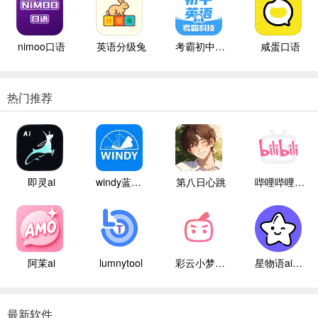
nimoo口语
英语分级兔
考霸初中英语
咸蛋口语
热门推荐
即灵ai
windy蓝色气象
第八日心跳
哔哩哔哩白色版
阿茉ai
lumnytool
彩云小梦国际版
星物语ai聊天
最新软件