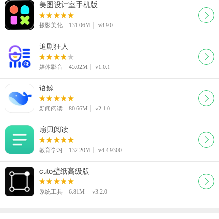
美图设计室手机版
摄影美化
131.06M
v8.9.0
追剧狂人
媒体影音
45.02M
v1.0.1
语鲸
新闻阅读
80.66M
v2.1.0
扇贝阅读
教育学习
132.20M
v4.4.9300
cuto壁纸高级版
系统工具
6.81M
v3.2.0