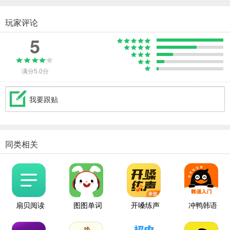
玩家评论
5
满分5.0分
我要跟贴
同类相关
扇贝阅读
图图单词
开嗓练声
冲鸭韩语