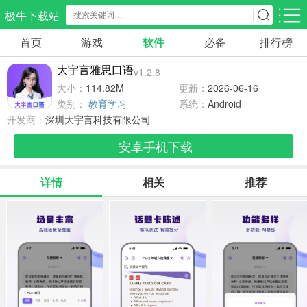
极牛下载站
首页
游戏
软件
必备
排行榜
应用分类
游戏分类
大宇言雅思口语
v1.2.8
生活服务
电商购物
教育学习
大小：
114.82M
更新：
2026-06-16
297款应用
86款应用
178款应用
类别：
教育学习
系统：
Android
开发商：
深圳大宇言科技有限公司
气象交通
游戏辅助
摄影美化
安卓手机下载
84款应用
476款应用
214款应用
详情
相关
推荐
社交聊天
电子图书
移动办公
183款应用
438款应用
184款应用
新闻阅读
金融理财
媒体影音
43款应用
54款应用
601款应用