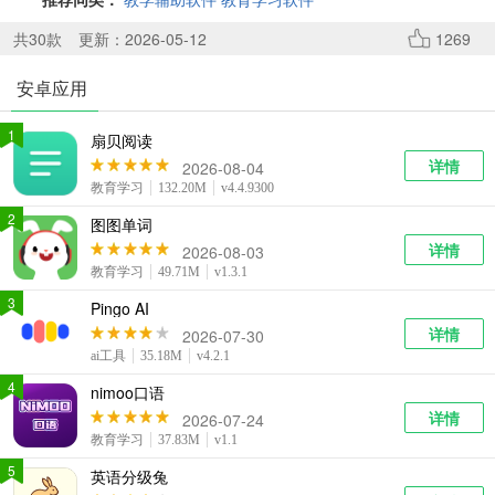
系统工具
健康医疗
ai工具
644款应用
53款应用
334款应用
共
30
款
更新：2026-05-12
1269
安卓应用
娱乐资讯
96款应用
1
扇贝阅读
详情
2026-08-04
教育学习
132.20M
v4.4.9300
2
图图单词
详情
2026-08-03
教育学习
49.71M
v1.3.1
3
Pingo AI
详情
2026-07-30
ai工具
35.18M
v4.2.1
4
nimoo口语
详情
2026-07-24
教育学习
37.83M
v1.1
5
英语分级兔