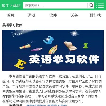
极牛下载站
首页
游戏
软件
必备
排行榜
应用分类
游戏分类
英语学习软件
生活服务
电商购物
教育学习
297款应用
86款应用
178款应用
气象交通
游戏辅助
摄影美化
84款应用
476款应用
214款应用
社交聊天
电子图书
移动办公
183款应用
438款应用
184款应用
本专题整合丰富的英语学习软件下载资源，涵盖词汇记忆、口语
练习、听力训练与考试备考等多种功能类型，方便用户全面了解同类
产品。本专题集中整理多款优质英语学习软件下载内容，构建完整的
新闻阅读
金融理财
媒体影音
同类型应用集合，覆盖从入门到进阶的多层次学习需求。在英语学习
43款应用
54款应用
601款应用
app推荐内容的辅助下，学习者可以快速筛选适合自身水平的软件，
在系统化学习路径中持续提升语言能力与实际应用水平。
推荐同类：
教学辅助软件
教育学习软件