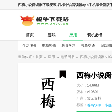
西梅小说阅读器下载安装-西梅小说阅读器app手机版最新版下载
首页
游戏
应用
装机必备
生活服务
电商购物
教育学习
气象交通
游戏辅
娱乐资讯
当前位置：
首页
→
应用
→
电子图书
→ 西梅小说阅读器 v108
西梅小说阅
大小：
14.66M
版本：
v10801
厂商：
暂无资料
标签：
看书软件
小说