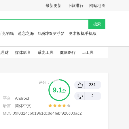
最新更新
下载排行
网站地图
斯克的钱
遗忘之海
纸嫁衣9罗浮梦
奥术扳机手机版
融理财
媒体影音
系统工具
健康医疗
ai工具
评分：
231
9.1
分
2
平台：
Android
语言：
简体中文
MD5:
09f0d14cb01961dc8d4febf920c03ac2