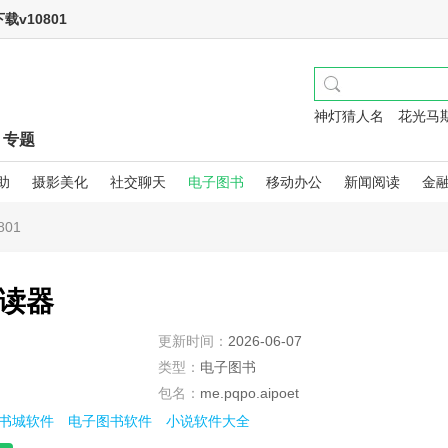
v10801
神灯猜人名
花光马
专题
助
摄影美化
社交聊天
电子图书
移动办公
新闻阅读
金
01
读器
更新时间：
2026-06-07
类型：
电子图书
包名：
me.pqpo.aipoet
书城软件
电子图书软件
小说软件大全