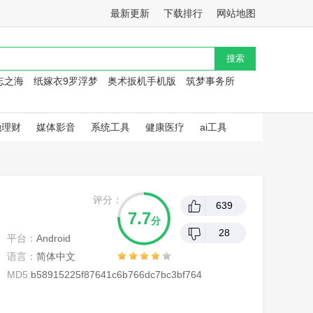
最新更新
下载排行
网站地图
忘之海
纸嫁衣9罗浮梦
奥术扳机手机版
筑梦事务所
融理财
媒体影音
系统工具
健康医疗
ai工具
评分：
639
7.7
分
28
平台：
Android
语言：
简体中文
MD5:
b58915225f87641c6b766dc7bc3bf764