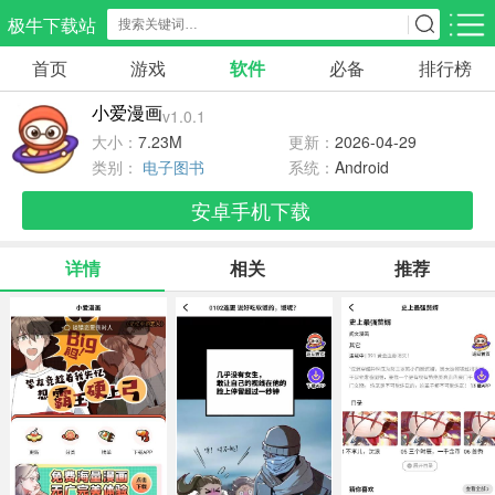
极牛下载站
首页
游戏
软件
必备
排行榜
应用分类
游戏分类
小爱漫画
v1.0.1
生活服务
电商购物
教育学习
大小：
7.23M
更新：
2026-04-29
297款应用
86款应用
178款应用
类别：
电子图书
系统：
Android
安卓手机下载
气象交通
游戏辅助
摄影美化
84款应用
476款应用
214款应用
详情
相关
推荐
社交聊天
电子图书
移动办公
183款应用
438款应用
184款应用
新闻阅读
金融理财
媒体影音
43款应用
54款应用
601款应用