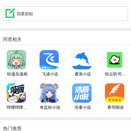
我要跟贴
同类相关
轻漫岛漫画
飞读小说
逐浪小说
轻云听书纯净版
哔哩哔哩漫画
有盐轻小说
浩看小说
青羽阅读
热门推荐