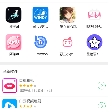
即灵ai
windy蓝色气象
第八日心跳
哔哩哔哩白色版
阿茉ai
lumnytool
彩云小梦国际版
星物语ai聊天
最新软件
口型相机
摄影美化
81.13M
v1.8
白云视频追剧