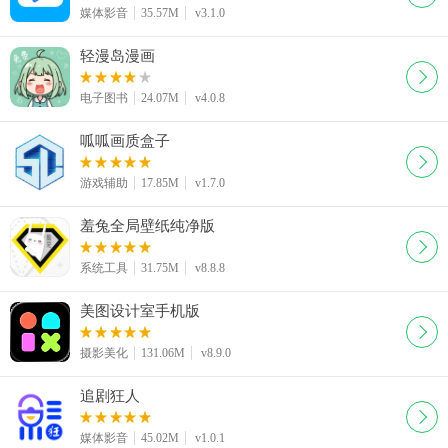
媒体影音
35.57M
v3.1.0
轻漫岛漫画
电子图书
24.07M
v4.0.8
呱呱画质盒子
游戏辅助
17.85M
v1.7.0
羞兔全局壁纸纯净版
系统工具
31.75M
v8.8.8
美图设计室手机版
摄影美化
131.06M
v8.9.0
追剧狂人
媒体影音
45.02M
v1.0.1