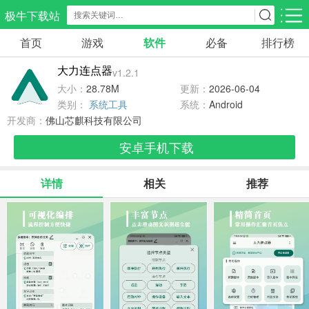
极牛下载站
首页
游戏
软件
必备
排行榜
应用分类
游戏分类
大力连点器
v1.2.1
生活服务
电商购物
教育学习
大小：
28.78M
更新：
2026-06-04
298款应用
86款应用
178款应用
类别：
系统工具
系统：
Android
开发商：
佛山芯麒科技有限公司
气象交通
游戏辅助
摄影美化
安卓手机下载
84款应用
478款应用
216款应用
详情
相关
推荐
社交聊天
电子图书
移动办公
184款应用
441款应用
184款应用
新闻阅读
金融理财
媒体影音
43款应用
54款应用
603款应用