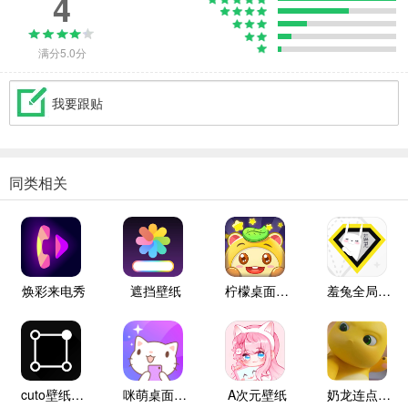
4
满分5.0分
我要跟贴
同类相关
焕彩来电秀
遮挡壁纸
柠檬桌面宠物
羞兔全局壁纸纯净版
cuto壁纸高级版
咪萌桌面宠物
A次元壁纸
奶龙连点自动版