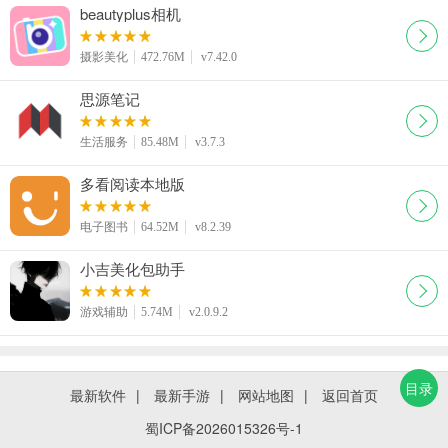
beautyplus相机
摄影美化
472.76M
v7.42.0
思源笔记
生活服务
85.48M
v3.7.3
多看阅读本地版
电子图书
64.52M
v8.2.39
小吉美化包助手
游戏辅助
5.74M
v2.0.9.2
目录
最新软件
|
最新手游
|
网站地图
|
返回首页
蜀ICP备2026015326号-1