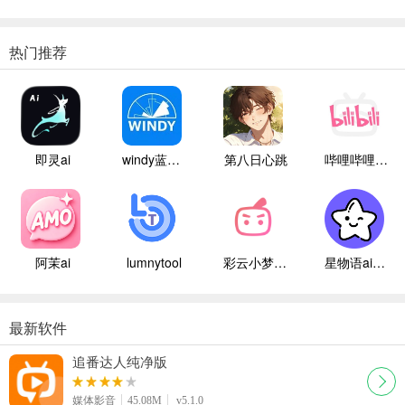
热门推荐
即灵ai
windy蓝色气象
第八日心跳
哔哩哔哩白色版
阿茉ai
lumnytool
彩云小梦国际版
星物语ai聊天
最新软件
追番达人纯净版
媒体影音
45.08M
v5.1.0