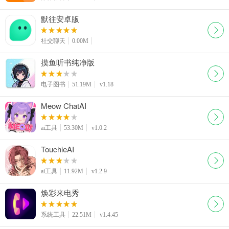
默往安卓版
社交聊天
0.00M
摸鱼听书纯净版
电子图书
51.19M
v1.18
Meow ChatAI
ai工具
53.30M
v1.0.2
TouchieAI
ai工具
11.92M
v1.2.9
焕彩来电秀
系统工具
22.51M
v1.4.45