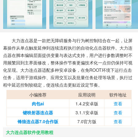
系统工具
健康医疗
ai工具
647款应用
53款应用
336款应用
娱乐资讯
96款应用
大力连点器是一款把无障碍服务与行为树控制结合在一起，让屏
幕操作从单点触发延伸到连续流程执行的自动化点击器软件。大力连
点器在脚本编辑层面提供变量与表达式支持，用户进行参数调整时不
用频繁回到主界面修改，整体操作节奏更偏技术化一点但仍保持可视
化呈现。大力连点器适配多种安卓设备，在免ROOT环境下运行点击
任务，适用于游戏操作、应用交互以及批量任务处理等场景，执行过
程中延迟控制较稳定，使连续点击更贴近设定节奏。
小编推荐
应用说明
软件地址
肉包ai
1.4.2安卓版
查看
键映射器连点器
3.1.1安卓版
查看
锋狼连点器7.0合作版
7.0官方版
查看
大力连点器软件使用教程