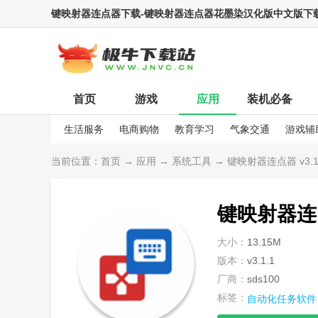
键映射器连点器下载-键映射器连点器花墨染汉化版中文版下载v3
首页
游戏
应用
装机必备
生活服务
电商购物
教育学习
气象交通
游戏辅
娱乐资讯
当前位置：
首页
→
应用
→
系统工具
→ 键映射器连点器 v3.1
键映射器连
大小：
13.15M
版本：
v3.1.1
厂商：
sds100
标签：
自动化任务软件