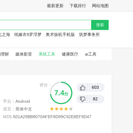
最新更新
下载排行
网站地图
忘之海
纸嫁衣9罗浮梦
奥术扳机手机版
筑梦事务所
融理财
媒体影音
系统工具
健康医疗
ai工具
评分：
603
7.4
分
82
平台：
Android
语言：
简体中文
MD5:
501A29BB9070AFEF8D99C92E8EF9D47
C