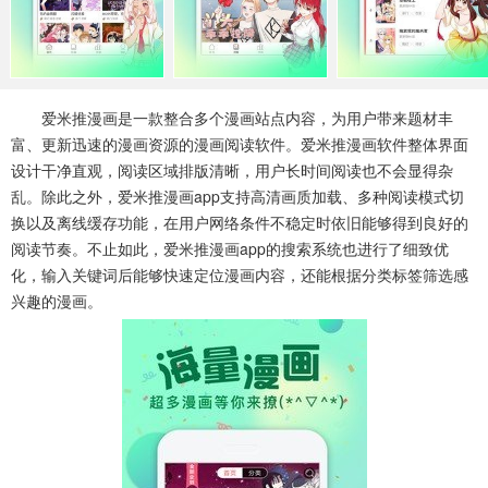
系统工具
健康医疗
ai工具
647款应用
53款应用
336款应用
娱乐资讯
爱米推漫画是一款整合多个漫画站点内容，为用户带来题材丰
96款应用
富、更新迅速的漫画资源的漫画阅读软件。爱米推漫画软件整体界面
设计干净直观，阅读区域排版清晰，用户长时间阅读也不会显得杂
乱。除此之外，爱米推漫画app支持高清画质加载、多种阅读模式切
换以及离线缓存功能，在用户网络条件不稳定时依旧能够得到良好的
阅读节奏。不止如此，爱米推漫画app的搜索系统也进行了细致优
化，输入关键词后能够快速定位漫画内容，还能根据分类标签筛选感
兴趣的漫画。