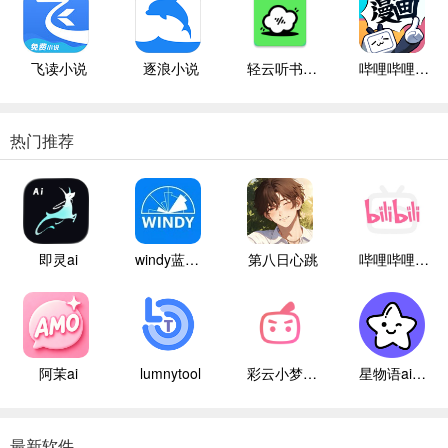
飞读小说
逐浪小说
轻云听书纯净版
哔哩哔哩漫画
热门推荐
即灵ai
windy蓝色气象
第八日心跳
哔哩哔哩白色版
阿茉ai
lumnytool
彩云小梦国际版
星物语ai聊天
最新软件