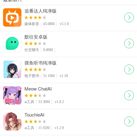
追番达人纯净版
媒体影音
45.08M
v5.1.0
默往安卓版
社交聊天
0.00M
摸鱼听书纯净版
电子图书
51.19M
v1.18
Meow ChatAI
ai工具
53.30M
v1.0.2
TouchieAI
ai工具
11.92M
v1.2.9