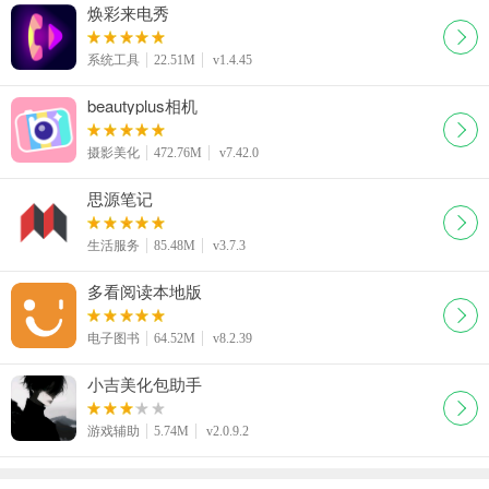
焕彩来电秀
系统工具
22.51M
v1.4.45
beautyplus相机
摄影美化
472.76M
v7.42.0
思源笔记
生活服务
85.48M
v3.7.3
多看阅读本地版
电子图书
64.52M
v8.2.39
小吉美化包助手
游戏辅助
5.74M
v2.0.9.2