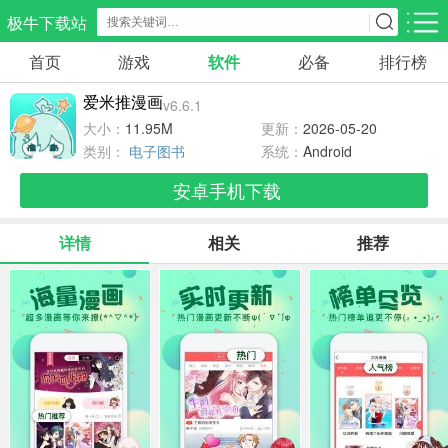
极牛下载站
首页
游戏
软件
必备
排行榜
应用分类
游戏分类
爱米推漫画
v6.6.1
生活服务
电商购物
教育学习
大小：
11.95M
更新：
2026-05-20
298款应用
86款应用
178款应用
类别：
电子图书
系统：
Android
安卓手机下载
气象交通
游戏辅助
摄影美化
84款应用
478款应用
216款应用
详情
相关
推荐
社交聊天
电子图书
移动办公
184款应用
441款应用
184款应用
新闻阅读
金融理财
媒体影音
43款应用
54款应用
603款应用