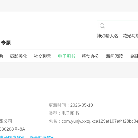
神灯猜人名
花光马
专题
助
摄影美化
社交聊天
电子图书
移动办公
新闻阅读
金
更新时间：
2026-05-19
类型：
电子图书
限公司
包名：
com.yunjv.xxtq.kca129af107af4f28bc3e
030208号-8A
ac6fbf2fe33
电子图书软件
漫画阅读软件