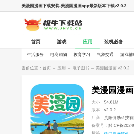
美漫园漫画下载安装-美漫园漫画app最新版本下载v2.0.2
首页
游戏
应用
装机必备
生活服务
电商购物
教育学习
气象交通
游戏辅
娱乐资讯
当前位置：
首页
→
应用
→
电子图书
→ 美漫园漫画 v2.0.2
美漫园漫画
大小：
54.81M
版本：
v2.0.2
厂商：
贵阳健勋科技有
备案号：
黔ICP备2024
标签：
热门漫画软件