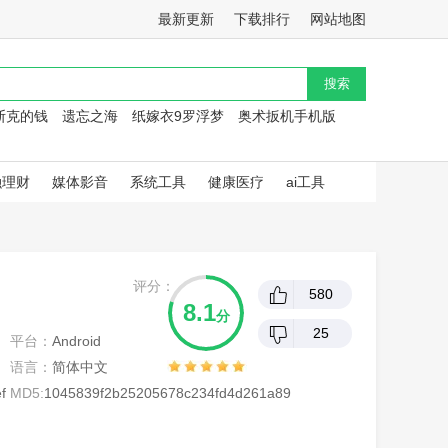
最新更新
下载排行
网站地图
斯克的钱
遗忘之海
纸嫁衣9罗浮梦
奥术扳机手机版
融理财
媒体影音
系统工具
健康医疗
ai工具
评分：
580
8.1
分
25
平台：
Android
语言：
简体中文
f
MD5:
1045839f2b25205678c234fd4d261a89