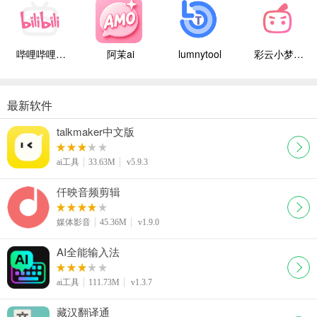
哔哩哔哩白色版
阿茉ai
lumnytool
彩云小梦国际版
最新软件
talkmaker中文版
ai工具
33.63M
v5.9.3
仟映音频剪辑
媒体影音
45.36M
v1.9.0
AI全能输入法
ai工具
111.73M
v1.3.7
藏汉翻译通