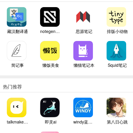
藏汉翻译通
notegen笔记
思源笔记
排版小动物
简记事
懒饭美食
懒猫笔记本
Squid笔记
热门推荐
talkmaker中文版
即灵ai
windy蓝色气象
第八日心跳