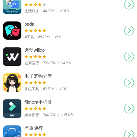
生活服务
44.02M
v3.8.3
pada
ai工具
89.28M
v6.0.1
趣动willgo
健康医疗
238.93M
v4.2.6
电子宠物仓库
系统工具
62.50M
v2.0.1
filmora手机版
媒体影音
244.28M
v15.6.50
差旅随行