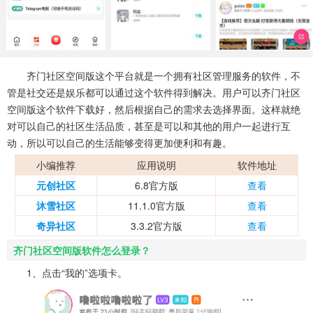
系统工具
健康医疗
ai工具
650款应用
54款应用
338款应用
娱乐资讯
齐门社区空间版这个平台就是一个拥有社区管理服务的软件，不
97款应用
管是社交还是娱乐都可以通过这个软件得到解决。用户可以齐门社区
空间版这个软件下载好，然后根据自己的需求去选择界面。这样就绝
对可以自己的社区生活品质，甚至是可以和其他的用户一起进行互
动，所以可以自己的生活能够变得更加便利和有趣。
小编推荐
应用说明
软件地址
元创社区
6.8官方版
查看
沐雪社区
11.1.0官方版
查看
奇异社区
3.3.2官方版
查看
齐门社区空间版软件怎么登录？
1、点击“我的”选项卡。