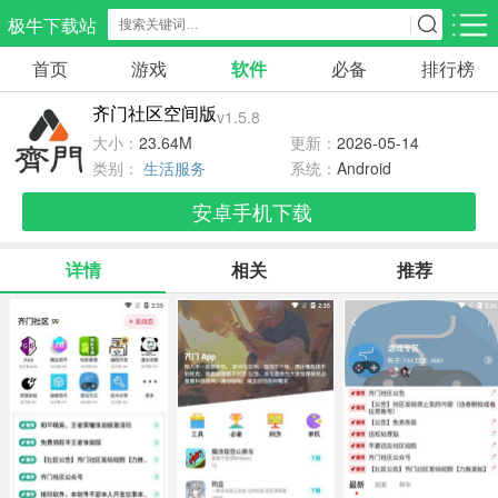
极牛下载站
首页
游戏
软件
必备
排行榜
应用分类
游戏分类
齐门社区空间版
v1.5.8
生活服务
电商购物
教育学习
大小：
23.64M
更新：
2026-05-14
300款应用
87款应用
180款应用
类别：
生活服务
系统：
Android
安卓手机下载
气象交通
游戏辅助
摄影美化
86款应用
478款应用
216款应用
详情
相关
推荐
社交聊天
电子图书
移动办公
186款应用
441款应用
184款应用
新闻阅读
金融理财
媒体影音
44款应用
54款应用
605款应用