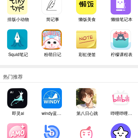
排版小动物
简记事
懒饭美食
懒猫笔记本
Squid笔记
粉萌日记
彩虹便签
柠檬课程表
热门推荐
即灵ai
windy蓝色气象
第八日心跳
哔哩哔哩白色版