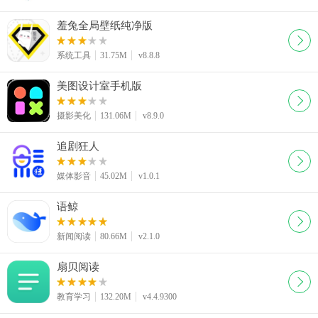
羞兔全局壁纸纯净版
系统工具
31.75M
v8.8.8
美图设计室手机版
摄影美化
131.06M
v8.9.0
追剧狂人
媒体影音
45.02M
v1.0.1
语鲸
新闻阅读
80.66M
v2.1.0
扇贝阅读
教育学习
132.20M
v4.4.9300