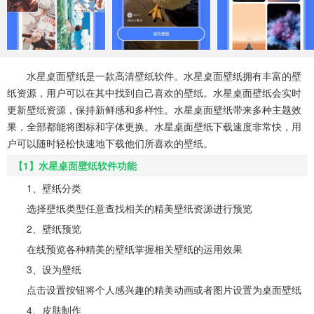
系统工具
健康医疗
ai工具
644款应用
53款应用
334款应用
娱乐资讯
水星桌面壁纸是一款高清壁纸软件。水星桌面壁纸拥有丰富的壁
96款应用
纸资源，用户可以在其中找到自己喜欢的壁纸。水星桌面壁纸会实时
更新壁纸资源，保持新鲜感和多样性。水星桌面壁纸带来多种主题效
果，全部都能将图标和字体更换。水星桌面壁纸下载速度非常快，用
户可以随时轻松快速地下载他们所喜欢的壁纸。
【1】水星桌面壁纸软件功能
1、壁纸分类
选择壁纸类型任意查找相关的精美壁纸资源进行预览
2、壁纸预览
在线预览各种精美的壁纸掌握相关壁纸的运用效果
3、设为壁纸
点击设置按钮将个人感兴趣的精美动画或者图片设置为桌面壁纸
4、皮肤制作