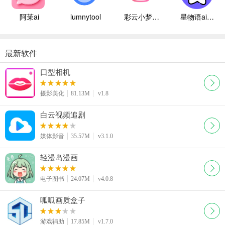
阿茉ai
lumnytool
彩云小梦国际版
星物语ai聊天
最新软件
口型相机
摄影美化
81.13M
v1.8
白云视频追剧
媒体影音
35.57M
v3.1.0
轻漫岛漫画
电子图书
24.07M
v4.0.8
呱呱画质盒子
游戏辅助
17.85M
v1.7.0