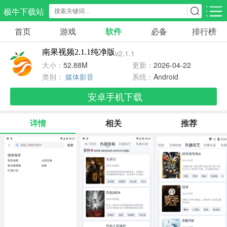
极牛下载站
首页
游戏
软件
必备
排行榜
应用分类
游戏分类
南果视频2.1.1纯净版
v2.1.1
生活服务
电商购物
教育学习
大小：
52.88M
更新：
2026-04-22
298款应用
86款应用
178款应用
类别：
媒体影音
系统：
Android
安卓手机下载
气象交通
游戏辅助
摄影美化
84款应用
478款应用
216款应用
详情
相关
推荐
社交聊天
电子图书
移动办公
184款应用
441款应用
184款应用
新闻阅读
金融理财
媒体影音
43款应用
54款应用
603款应用