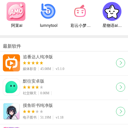
阿茉ai
lumnytool
彩云小梦国际版
星物语ai聊天
最新软件
追番达人纯净版
媒体影音
45.08M
v5.1.0
默往安卓版
社交聊天
0.00M
摸鱼听书纯净版
电子图书
51.19M
v1.18