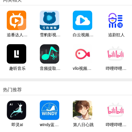
追番达人纯净版
雪豹影视大全
白云视频追剧
追剧狂人
趣听音乐
音频提取管家
vllo视频剪辑
哔哩哔哩白色版
热门推荐
即灵ai
windy蓝色气象
第八日心跳
哔哩哔哩白色版