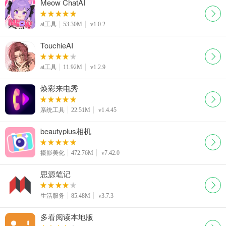
Meow ChatAI
ai工具
53.30M
v1.0.2
TouchieAI
ai工具
11.92M
v1.2.9
焕彩来电秀
系统工具
22.51M
v1.4.45
beautyplus相机
摄影美化
472.76M
v7.42.0
思源笔记
生活服务
85.48M
v3.7.3
多看阅读本地版