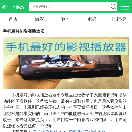
极牛下载站
首页
游戏
软件
必备
排行榜
应用分类
游戏分类
手机最好的影视播放器
生活服务
电商购物
教育学习
297款应用
86款应用
178款应用
气象交通
游戏辅助
摄影美化
84款应用
478款应用
215款应用
社交聊天
电子图书
移动办公
183款应用
439款应用
184款应用
手机最好的影视播放器这个专题里已经收录了大量拥有视频播放
功能的优质软件，这些软件都非常的火爆和好用，也是用来看剧集的
必备神器。电视剧已经是现代人的一个重要娱乐项目，这些软件的出
新闻阅读
金融理财
媒体影音
现绝对是非常实用的，而且里面的功能能够保证用户的观影体验得到
43款应用
54款应用
602款应用
改善。本专题呢就是为了让用户们有一个能够看戏的空间，让用户可
以流畅地看完任何一个视频。
推荐同类：
手机追剧软件2026
视频播放器软件大全