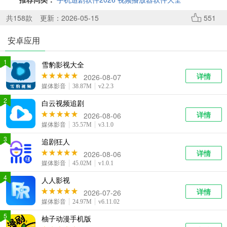
系统工具
健康医疗
ai工具
646款应用
53款应用
334款应用
共
158
款
更新：2026-05-15
551
安卓应用
娱乐资讯
96款应用
1
雪豹影视大全
详情
2026-08-07
媒体影音
38.87M
v2.2.3
2
白云视频追剧
详情
2026-08-06
媒体影音
35.57M
v3.1.0
3
追剧狂人
详情
2026-08-06
媒体影音
45.02M
v1.0.1
4
人人影视
详情
2026-07-26
媒体影音
24.97M
v6.11.02
5
柚子动漫手机版