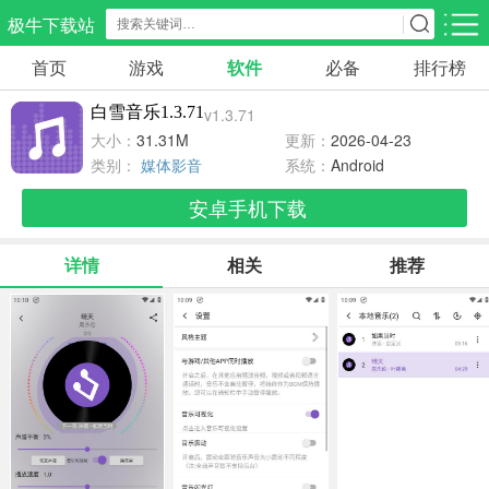
极牛下载站
首页
游戏
软件
必备
排行榜
应用分类
游戏分类
白雪音乐1.3.71
v1.3.71
生活服务
电商购物
教育学习
大小：
31.31M
更新：
2026-04-23
297款应用
86款应用
178款应用
类别：
媒体影音
系统：
Android
安卓手机下载
气象交通
游戏辅助
摄影美化
84款应用
478款应用
215款应用
详情
相关
推荐
社交聊天
电子图书
移动办公
183款应用
439款应用
184款应用
新闻阅读
金融理财
媒体影音
43款应用
54款应用
602款应用