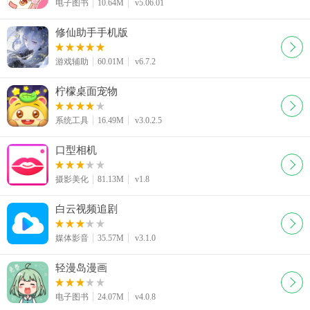
电子图书
10.64M
v5.06.01
修仙助手手机版
游戏辅助
60.01M
v6.7.2
柠檬桌面宠物
系统工具
16.49M
v3.0.2.5
口型相机
摄影美化
81.13M
v1.8
白云视频追剧
媒体影音
35.57M
v3.1.0
轻漫岛漫画
电子图书
24.07M
v4.0.8