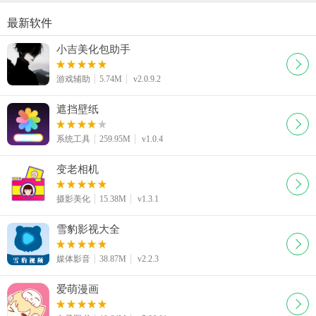
最新软件
小吉美化包助手
游戏辅助
5.74M
v2.0.9.2
遮挡壁纸
系统工具
259.95M
v1.0.4
变老相机
摄影美化
15.38M
v1.3.1
雪豹影视大全
媒体影音
38.87M
v2.2.3
爱萌漫画