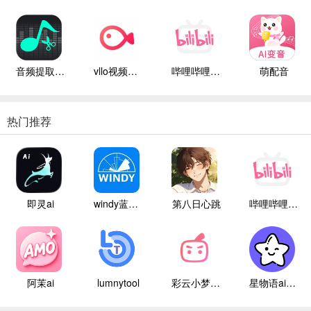
音频提取管家
vllo视频剪辑
哔哩哔哩白色版
萌配音
热门推荐
即灵ai
windy蓝色气象
第八日心跳
哔哩哔哩白色版
阿茉ai
lumnytool
彩云小梦国际版
星物语ai聊天