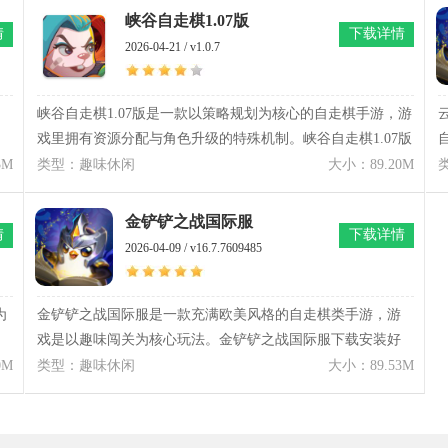
装备分配等方式展开智慧较量。与传统自走棋相比，魔法自
峡谷自走棋1.07版
情
下载详情
色
走棋gogo减少了资源积攒带来的等待时间，使战斗阶段来得
2026-04-21 / v1.0.7
更早，也让策略博弈更快进入核心环节。
峡谷自走棋1.07版是一款以策略规划为核心的自走棋手游，游
戏里拥有资源分配与角色升级的特殊机制。峡谷自走棋1.07版
下载安装好后，玩家在游戏里需要通过收集不同的角色以及
3M
类型：趣味休闲
大小：89.20M
合理地组合阵容来提升整体的战斗力。值得注意的是这个游
戏的战斗是以自动回合的形式来进行，所以是非常考验玩家
金铲铲之战国际服
情
下载详情
的阵容构建和策略思路。此外，峡谷自走棋1.07版里有着多种
2026-04-09 / v16.7.7609485
不同的职业和种族体系，不同的组合是能够产生不同的战术
效果。
为
金铲铲之战国际服是一款充满欧美风格的自走棋类手游，游
戏是以趣味闯关为核心玩法。金铲铲之战国际服下载安装好
自
后，玩家在游戏里需要作为奕士去招募英雄，并且通过合理
0M
类型：趣味休闲
大小：89.53M
地搭配羁绊和升星来强化自己的阵容。不过值得注意的是这
个游戏能够支持多种不同的模式，比如有常见的双人模式、
狂暴模式、暮光之战以及快速模式等。总而言之，金铲铲之