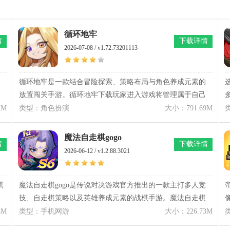
循环地牢
情
下载详情
2026-07-08 / v1.72.73201113
循环地牢是一款结合冒险探索、策略布局与角色养成元素的
放置闯关手游。循环地牢下载玩家进入游戏将管理属于自己
的地下防线，安排不同能力的守卫队伍，应对一波又一波来
2M
类型：角色扮演
大小：791.69M
袭的敌人。游戏里的迷宫结构会随着探索发生变化，每次进
入地牢都会带来不同路线与战斗情况。循环地牢主打多种职
魔法自走棋gogo
情
下载详情
业、技能搭配以及BOSS挑战内容，让战斗过程需要更多思
2026-06-12 / v1.2.88.3021
考，而不是单纯依靠攻击数值取胜。无论是喜欢像素风格冒
险，还是热衷研究防守策略的玩家，都能在这款游戏里找到
属于自己的玩法节奏。
棋
魔法自走棋gogo是传说对决游戏官方推出的一款主打多人竞
技、自走棋策略以及英雄养成元素的战棋手游。魔法自走棋
gogo将熟悉的传说对决英雄带入这个全新的棋盘战场世界，
3M
类型：手机网游
大小：226.73M
玩家需要通过英雄们的羁绊搭配、阵容构筑、站位调整以及