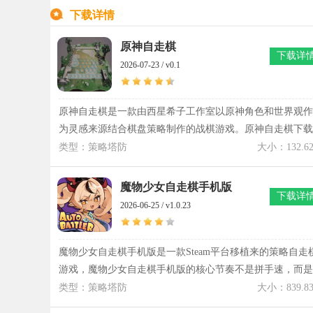
下载详情
原神自走棋
下载详
2026-07-23 / v0.1
原神自走棋是一款由西星希子工作室以原神角色和世界观作
为灵感来源结合棋盘策略制作的战棋游戏。原神自走棋下载
玩家需要挑选不同角色组成队伍，根据角色属性、技能效果
类型：策略塔防
大小：132.6
以及羁绊关系调整阵容，寻找最适合当前局势的搭配方式。
甘雨、胡桃、宵宫等人气角色都会登场，每个棋子都有独特
魔物少女自走棋手机版
下载详
能力，在战斗过程中发挥不同作用。原神自走棋改变传统自
2026-06-25 / v1.0.23
走棋固定回合推进方式，引入循环赛机制和选秀轮盘，让每
场对局的发展方向更加多变。游戏中的金币管理、装备合
成、角色升级以及三星棋子培养，都考验玩家对资源分配的
魔物少女自走棋手机版是一款Steam平台移植来的策略自走
判断，在一次次对战中寻找属于自己的胜利方式。
游戏，魔物少女自走棋手机版的核心节奏不是拼手速，而是
看开局阵容怎么摆。魔物少女自走棋手机版里每一位魔物少
类型：策略塔防
大小：839.8
女都有自己很鲜明的定位，有的负责正面输出，有的负责后