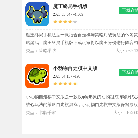
排支援，组合方式一变，整场战斗走向也会跟着变。魔物少
魔王终局手机版
下载详
女自走棋手机版安卓版在战斗前的布阵阶段很关键，8个角
2026-05-04 / v1.009
的站位的安排会直接影响开局几秒的对抗结果，站错一步后
面压力会明显增加。魔物少女自走棋手机版的养成线也比较
清晰，角色成长、装备搭配和羁绊触发都会慢慢叠加效果，
魔王终局手机版是一款结合自走棋与策略对战玩法的休闲策
阵容越完整，战斗表现差距越明显。
略游戏，魔王终局手机版下载玩家将以魔王身份进行阵容构
筑与防守挑战。魔王终局手机版通过丰富随从系统与随机机
类型：策略塔防
大小：69.1
制，为玩家带来多变的战斗游戏体验。魔王终局手机版提供
多种阵营搭配与财宝选择，使玩家的每一局对战都具备不同
小动物自走棋中文版
下载详
发展路径。魔王终局手机版采用回合制策略与资源管理让玩
2026-04-15 / v198
家在有限条件下完成防守任务，体验策略决策带来的变化与
乐趣。
小动物自走棋中文版是一款以q萌形象的动物组成阵容对战
核心玩法的策略自走棋游戏，小动物自走棋中文版保留原版
steam机制，同时针对移动端操作进行了节奏优化。小动物
类型：卡牌手游
大小：166.6
走棋中文版最新版通过动物组合与回合对抗构建战术空间，
每一局对战都围绕阵容搭配与资源分配展开变化。玩家在小
动物自走棋中文版中可以收集不同能力的小动物单位，通过