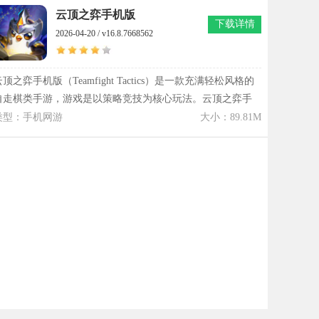
线，使玩家在帝国传奇像素英雄的每一局对战都能够呈现不
云顶之弈手机版
下载详情
同的战力风格走向。帝国传奇像素英雄的像素画风营造出复
2026-04-20 / v16.8.7668562
古战场氛围，配合随机事件与英雄招募机制，让帝国传奇像
素英雄的策略深度与可玩空间不断延展，使整体节奏在战斗
与发展之间形成自然衔接。
云顶之弈手机版（Teamfight Tactics）是一款充满轻松风格的
自走棋类手游，游戏是以策略竞技为核心玩法。云顶之弈手
机版下载安装好后，玩家在游戏里需要在八人对局中去进行
类型：手机网游
大小：89.81M
阵容构建和资源运营，然后逐步地提升自己的战力。最主要
的是玩家能够通过购买、合成与强化英雄单位等方式来构建
不同流派的战斗阵容。此外，云顶之弈手机版的每局对战节
奏是非常适中，通常都可以在持续一定的时间内保证策略可
以完整地展开。