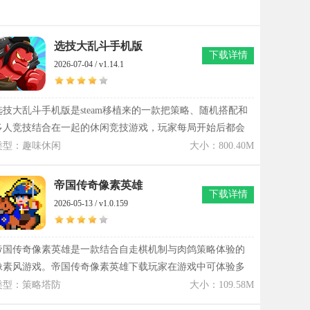
选技大乱斗手机版
下载详情
2026-07-04 / v1.14.1
选技大乱斗手机版是steam移植来的一款把策略、随机搭配和
多人竞技结合在一起的休闲竞技游戏，玩家每局开始后都会
面对不同的英雄、技能和宝物组合，很难出现完全一样的对
类型：趣味休闲
大小：800.40M
局体验。选技大乱斗手机版没有复杂的养成流程，进入对局
后更考验临场判断和阵容搭配，技能选择稍有变化，后续的
帝国传奇像素英雄
下载详情
发展方向就可能完全不同。八名玩家同场竞技，每回合都会
2026-05-13 / v1.0.159
有人晋级、有人淘汰，节奏紧凑又不会显得压抑，短时间内
就能完成一局对战。游戏里的英雄各有特点，不同流派之间
也能碰撞出不少有趣打法，无论追求高爆发还是稳扎稳打，
帝国传奇像素英雄是一款结合自走棋机制与肉鸽策略体验的
都需要玩家根据当前局势灵活调整思路
像素风游戏。帝国传奇像素英雄下载玩家在游戏中可体验多
文明体系带来的差异化战术选择，包括罗马、中世纪法兰西
类型：策略塔防
大小：109.58M
以及神话中国等阵营，每个阵营都具备独特单位与成长路