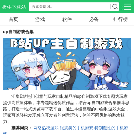
极牛下载站
首页
游戏
软件
必备
排行榜
应用分类
游戏分类
up自制游戏合集
生活服务
电商购物
教育学习
298款应用
86款应用
178款应用
气象交通
游戏辅助
摄影美化
84款应用
478款应用
216款应用
社交聊天
电子图书
移动办公
184款应用
441款应用
184款应用
汇集B站热门创意与玩家自制精品的up自制游戏下载专题为玩家
提供高质量体验。本专题精选优质作品，结合up自制游戏合集推荐思
路，打造一站式浏览与下载平台。通过本编整理的up自制游戏大全，
新闻阅读
金融理财
媒体影音
玩家可以轻松发现独立开发者的创意玩法，体验不同风格的游戏魅
43款应用
54款应用
603款应用
力。
推荐同类：
网络热梗游戏
很搞笑的手机游戏
特别魔性的手机游
戏