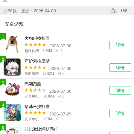
系统工具
健康医疗
ai工具
647款应用
53款应用
336款应用
共
69
款
更新：2026-04-09
1188
安卓游戏
娱乐资讯
96款应用
1
大狗叫模拟器
详情
2026-07-30
趣味休闲
8.30M
v1.3
2
守护索拉里斯
详情
2026-07-30
策略塔防
88.82M
v1.0
3
鸣潮跑酷
详情
2026-07-30
安卓单机
31.36M
v1.0
4
哈基米搜打撤
详情
2026-07-29
安卓单机
3.93M
v1.0
5
菲比啾比绳结同行