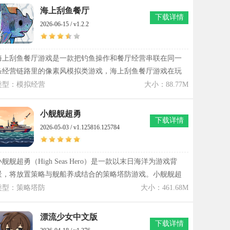
搭配和战术安排。苍蓝前线手游拥有大量经典战舰可供收
海上刮鱼餐厅
下载详情
集，每艘军舰都有不同定位、技能与成长路线，舰队组合变
2026-06-15 / v1.2.2
化十分丰富。除了主线海战之外，还有港口经营、联盟对
抗、竞技挑战、科技研发等内容，让整个发展过程更有层
次。
海上刮鱼餐厅游戏是一款把钓鱼操作和餐厅经营串联在同一
条经营链路里的像素风模拟类游戏，海上刮鱼餐厅游戏在玩
法节奏上偏向轻度但带有持续资源积累思路，海上刮鱼餐厅
类型：模拟经营
大小：88.77M
游戏里玩家从一艘漂浮在海面的餐厅起步，边处理顾客订单
边处理捕捞流程，整体推进过程带着一点手忙脚乱却又能慢
小舰舰超勇
下载详情
慢理顺的感觉。游戏画面采用像素表达方式，海面、鱼群以
2026-05-03 / v1.125816.125784
及餐厅内部结构都做了分区处理，视觉信息不会过度拥挤。
玩家每一次捕获到稀有鱼类都会改变后续经营节奏，经营策
略也会随鱼种价格变化产生调整空间。
小舰舰超勇（High Seas Hero）是一款以末日海洋为游戏背
景，将放置策略与舰船养成结合的策略塔防游戏。小舰舰超
勇下载玩家需要通过资源分配、舰艇升级与海怪对抗等核心
类型：策略塔防
大小：461.68M
机制，在有限条件下不断优化发展路线。小舰舰超勇还加入
公会协作与多种成长分支，使战斗与经营形成多维度互动。
漂流少女中文版
下载详情
小舰舰超勇游戏画面表现与任务系统相结合提升玩家的游戏