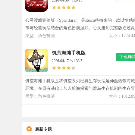
2026-04-30 / v1.0.15
心灵渡船完整版（Spiritfarer）是steam移植来的一款以情感
事与经营玩法结合的角色扮演游戏。心灵渡船完整版通过灵
魂摆渡的设定构建出温和而富有深意的旅程体验，游戏在探
类型：角色扮演
大小：1724.4
索与互动之间形成独特节奏。玩家在心灵渡船完整版中需要
建造并管理渡船，同时与不同角色展开交流，心灵渡船完整
饥荒海滩手机版
下载详
版借助多样任务与剧情分支，使每一次互动都带有情感延
2026-04-17 / v1.33.5
展。心灵渡船完整版通过手绘风格与音乐表现强化氛围表
达，使玩家在航行过程中感受到更加细腻的情绪流动，构建
出富有感染力的体验结构。
饥荒海滩手机版是将饥荒系列经典生存玩法延伸至热带海域
环境，在原有基础上加入航海探索与群岛生存机制的生存冒
险游戏。饥荒海滩手机版最新版通过气候变化、海洋生态与
类型：角色扮演
大小：1012.8
多岛屿结构，让玩家在不同区域之间切换策略，应对更加复
杂的生存挑战。饥荒海滩手机版强化资源获取与环境适应的
重要性，从食物来源到工具制作都需要结合海岛条件进行判
断。玩家将在不断变化的天气与生态系统中寻找生存路径。
最新专题