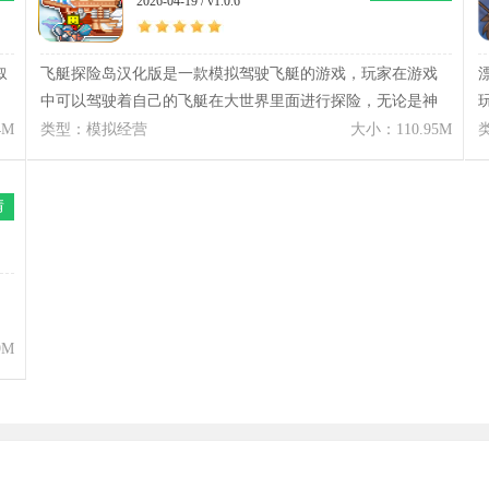
2026-04-19 / v1.0.6
载好。
叙
飞艇探险岛汉化版是一款模拟驾驶飞艇的游戏，玩家在游戏
中可以驾驶着自己的飞艇在大世界里面进行探险，无论是神
秘的浮空岛还是来自远古的遗迹都是可以随意的进行探索。
4M
类型：模拟经营
大小：110.95M
但同时你也可能会遇到存在的危险，你需要拥有应对这个危
险的能力，并且你还需要收集各种材料去升级自己的飞艇，
情
让飞艇可以去更多的地方探索。
9M