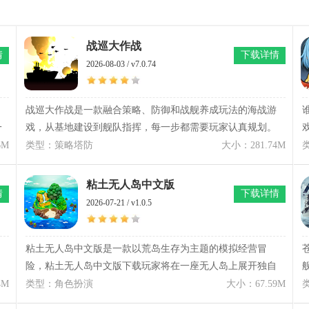
战巡大作战
情
下载详情
2026-08-03 / v7.0.74
战巡大作战是一款融合策略、防御和战舰养成玩法的海战游
一
戏，从基地建设到舰队指挥，每一步都需要玩家认真规划。
战巡大作战游戏玩法除了自由设计战舰配置之外，还需要根
6M
类型：策略塔防
大小：281.74M
据敌方阵容及时调整战术，不同关卡会出现完全不同的挑战
方式。随着科技逐渐解锁，新型武器、特殊基站以及更强大
粘土无人岛中文版
情
下载详情
的舰船陆续加入战斗，也让策略组合更加灵活。战巡大作战
2026-07-21 / v1.0.5
还准备了多个难度等级，每次挑战都会面对更强大的敌军舰
队，对资源调配和作战节奏提出更高要求。战巡大作战下载
玩家看着自己打造的舰队一路击败敌军巡洋舰，整个过程十
粘土无人岛中文版是一款以荒岛生存为主题的模拟经营冒
分有成就感。
险，粘土无人岛中文版下载玩家将在一座无人岛上展开独自
求生旅程。游戏采用独特粘土风格打造，从角色、建筑到岛
4M
类型：角色扮演
大小：67.59M
屿环境，都呈现出类似手工制作的可爱质感。玩家进入粘土