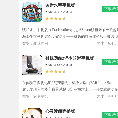
不同事件，也让探索过程充满期待。无论寻找失落宝藏，还
破烂水手手机版
下载详
是调查隐藏在海域深处的秘密，都需要一步步前进，慢慢拼
2026-06-30 / v1.0.36
凑世界背后的真相。遗忘之海还塑造了不少性格鲜明的角
色，每位船员都有各自经历和战斗定位，合理安排阵容才能
面对更危险的敌人。对于喜欢航海、探索地图、收集角色以
破烂水手手机版（Trash sailors）是从Steam移植来的一款趣
及挑战随机事件的玩家来说，遗忘之海值得慢慢投入时间，
海上生存联机游戏，破烂水手手机版的航海体验从一艘破旧
感受属于大海的自由与神秘。
木筏开始慢慢展开，资源全靠海面漂浮物一点点拼凑出来。
类型：趣味休闲
大小：631.3
破烂水手手机版里每次出海都像一次临时起航，风浪、怪
物、废料混在一起，节奏很难预测。船只改造全靠打捞回来
孤帆远航2涌变暗潮手机版
下载详
的垃圾，铁皮、木板甚至破旧零件都能派上用场，拼出来的
2026-06-14 / v1.8.20
船经常带着一点“将就感”，但又刚好够用。过程中还要分工
作，有人负责操控船体，有人负责打捞资源，有人负责修补
漏洞，一旦配合出问题，整艘船就可能被海怪掀翻。破烂水
在体验了孤帆远航2涌变暗潮手机版游戏（FAR Lone Sails
手手机版让生存变得不那么严肃，更多时候像是一场边折腾
后，发现它的核心背景就是设定在海洋上。一开始就需要在
边求生的航海冒险。
海洋上进行探索，收集所有的资源来增加自己的生存几率，
类型：安卓单机
大小：401.1
还有解开隐藏在海洋里的秘密。整体的氛围都是比较灰暗和
一点点的末日气氛，所以能够体验到一种很深的代入感，快
心灵渡船完整版
下载详
来把孤帆远航2涌变暗潮手机版下载好直接开始游戏。