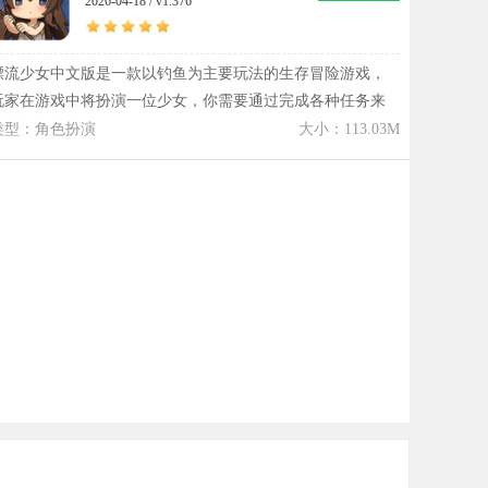
2026-04-18 / v1.376
沉浸感，非常适合喜欢策略与养成结合玩法的玩家下载体
验。
漂流少女中文版是一款以钓鱼为主要玩法的生存冒险游戏，
玩家在游戏中将扮演一位少女，你需要通过完成各种任务来
让自己安全到达陆地。同时你可以钓鱼、探索或是击杀各类
类型：角色扮演
大小：113.03M
怪物来让自己生存下去，当你钓到海洋中稀奇的东西时便可
以利用这些鱼可以换取珍珠，然后在商人那升级鱼竿，购买
一些道具和装备，从而增加木筏的移动速度，提升钓到珍稀
鱼类的概率。