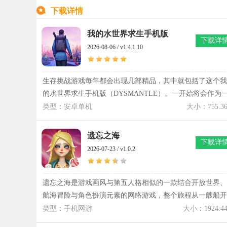
下载详情
我的水世界求生手机版
下载详
2026-08-06 / v1.4.1.10
生存挑战游戏每年都会出现几部精品，其中就包括了这个我
的水世界求生手机版（DYSMANTLE）。一开始将会作为
名生存者出现在水世界里，其中的玩法内容就是关系到探索
类型：安卓单机
大小：755.3
冒险以及家园建设，必须时刻保证自己的生存能力。期间还
有一些神秘道具可以辅助自己，整体的画风非常写实，所以
遗忘之海
下载详
快来把我的水世界求生手机版下载好。
2026-07-23 / v1.0.2
遗忘之海是游戏画风与第五人格相似的一款结合开放世界、
航海冒险与角色扮演元素的网络游戏，整个旅程从一艘船开
始，却不会停留在航行本身。遗忘之海把广阔海域、神秘岛
类型：手机网游
大小：1924.4
屿、船员招募以及海陆战斗组合在一起，每次扬帆都会遇见