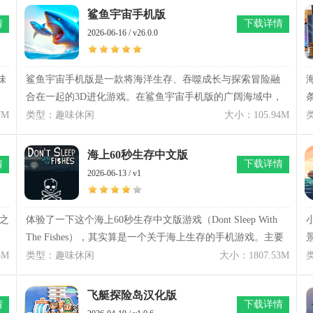
无人岛中文版后，需要收集生活资源、寻找制作材料、升级
鲨鱼宇宙手机版
情
下载详情
角色能力，并一步步探索离开岛屿的方法。粘土无人岛中文
2026-06-16 / v26.0.0
版安卓汉化版游戏过程结合资源管理、冒险探索以及角色成
长内容，让每一次行动都需要合理安排。喜欢模拟经营、生
存冒险以及独特美术风格游戏的玩家，可以在粘土无人岛中
味
鲨鱼宇宙手机版是一款将海洋生存、吞噬成长与探索冒险融
文版中体验从零开始建立生活据点，逐渐适应荒岛环境的特
合在一起的3D进化游戏。在鲨鱼宇宙手机版的广阔海域中，
别旅程。
玩家将从体型微小的幼鲨开始行动，通过捕食各种海洋生物
7M
类型：趣味休闲
大小：105.94M
逐步增强实力，向海洋食物链顶端发起挑战。鲨鱼宇宙手机
版构建了大量风格各异的海底区域，从阳光照耀的浅海沙滩
海上60秒生存中文版
情
下载详情
到光线难以抵达的深海峡谷，每片区域都隐藏着不同生态环
2026-06-13 / v1
合
境与生存考验。真实的动态场景、细腻的生物模型以及多样
化成长路线，使整个冒险过程更具代入感。
）之
体验了一下这个海上60秒生存中文版游戏（Dont Sleep With
The Fishes），其实算是一个关于海上生存的手机游戏。主要
的玩法就是在60秒内搜集足够的物资和其他人一起逃离险
3M
类型：趣味休闲
大小：1807.53M
境，整体的节奏非常快，而且期间还有不同的随机事件会出
现。每天到需要思考如何依靠少量的物资才能生存下来，所
飞艇探险岛汉化版
情
下载详情
以有兴趣的话就不要等待了，快来把海上60秒生存中文版下