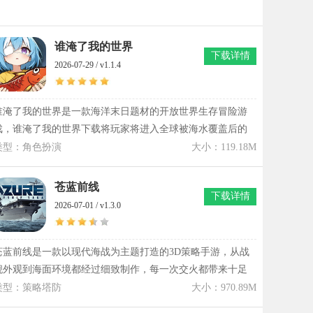
谁淹了我的世界
下载详情
2026-07-29 / v1.1.4
谁淹了我的世界是一款海洋末日题材的开放世界生存冒险游
戏，谁淹了我的世界下载将玩家将进入全球被海水覆盖后的
荒废时代，玩家需要驾驶船只穿梭于不同海域，通过打捞物
类型：角色扮演
大小：119.18M
资、探索废墟和收集材料寻找生存机会。谁淹了我的世界结
合海洋探索、船只养成、资源管理以及随机事件等玩法，让
苍蓝前线
下载详情
玩家的每次航行都可能遇见新的情况。游戏里的海域环境各
2026-07-01 / v1.3.0
有特色，从沉没城市到神秘水下遗迹，再到孤立海岛区域，
都隐藏着不同资源和故事线索。除了海面冒险，玩家还能潜
入水下区域寻找隐藏宝藏，与危险生物展开较量，在这片被
苍蓝前线是一款以现代海战为主题打造的3D策略手游，从战
海水覆盖的世界中展开独特冒险。
舰外观到海面环境都经过细致制作，每一次交火都带来十足
的临场感。苍蓝前线将第三人称射击与舰队策略融合在一
类型：策略塔防
大小：970.89M
起，战斗节奏紧凑，既要掌握瞄准时机，也要考虑舰队阵容