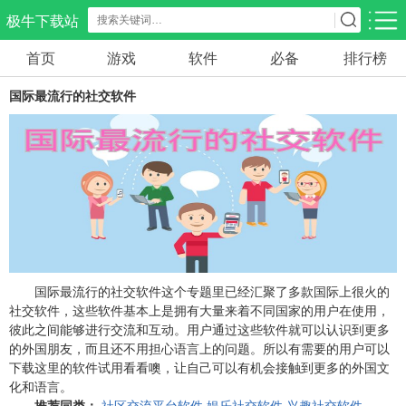
极牛下载站
首页
游戏
软件
必备
排行榜
应用分类
游戏分类
国际最流行的社交软件
生活服务
电商购物
教育学习
297款应用
86款应用
178款应用
气象交通
游戏辅助
摄影美化
84款应用
478款应用
215款应用
社交聊天
电子图书
移动办公
183款应用
439款应用
184款应用
国际最流行的社交软件这个专题里已经汇聚了多款国际上很火的
社交软件，这些软件基本上是拥有大量来着不同国家的用户在使用，
彼此之间能够进行交流和互动。用户通过这些软件就可以认识到更多
新闻阅读
金融理财
媒体影音
的外国朋友，而且还不用担心语言上的问题。所以有需要的用户可以
43款应用
54款应用
602款应用
下载这里的软件试用看看噢，让自己可以有机会接触到更多的外国文
化和语言。
推荐同类：
社区交流平台软件
娱乐社交软件
兴趣社交软件