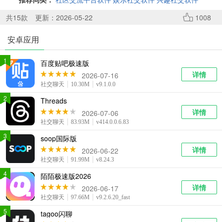
系统工具
健康医疗
ai工具
646款应用
53款应用
334款应用
共
15
款
更新：2026-05-22
1008
安卓应用
娱乐资讯
96款应用
1
百度贴吧极速版
详情
2026-07-16
社交聊天
10.30M
v9.1.0.0
2
Threads
详情
2026-07-06
社交聊天
83.93M
v414.0.0.6.83
3
soop国际版
详情
2026-06-22
社交聊天
91.99M
v8.24.3
4
陌陌极速版2026
详情
2026-06-17
社交聊天
97.66M
v9.2.6.20_fast
5
tagoo闪聊