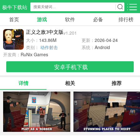
极牛下载站
首页
游戏
软件
必备
排行榜
应用分类
游戏分类
正义之敌3中文版
v1.201
生活服务
电商购物
教育学习
大小：
143.86M
更新：
2026-04-24
298款应用
86款应用
178款应用
类别：
动作射击
系统：
Android
开发商：
RuNix Games
气象交通
游戏辅助
摄影美化
安卓手机下载
84款应用
478款应用
216款应用
详情
相关
推荐
社交聊天
电子图书
移动办公
184款应用
441款应用
184款应用
新闻阅读
金融理财
媒体影音
43款应用
54款应用
603款应用