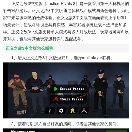
系统工具
健康医疗
ai工具
正义之敌3中文版（Justice Rivals 3）是一款采用第一人称视角的
647款应用
53款应用
336款应用
射击对战游戏。正义之敌3中文版通过多样战斗模式与角色选择，为玩
家带来紧张刺激的枪战体验。正义之敌3中文版在画面表现上采用3D
场景设计，使战斗环境更具真实感，丰富武器系统让战术选择更加多
娱乐资讯
样。正义之敌3中文版支持单人模式与多人对战玩法，玩家既可与AI展
96款应用
开对抗，也能与其他玩家进行实时匹配战斗。
正义之敌3中文版怎么联机
1、进入正义之敌3中文版游戏后，选择muli player联机。
2、接着可以加入自己好友的房间，或者是其他玩家的房间。