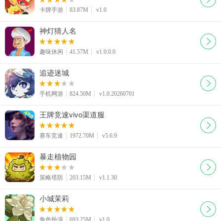
卡牌手游
83.87M
v1.0
神灯猜人名
趣味休闲
41.57M
v1.0.0.0
追迹迷城
手机网游
824.50M
v1.0.20260701
王牌竞速vivo渠道服
赛车竞速
1972.70M
v5.6.9
暴走植物园
策略塔防
203.15M
v1.1.30
小城茉莉
角色扮演
693.25M
v1.0