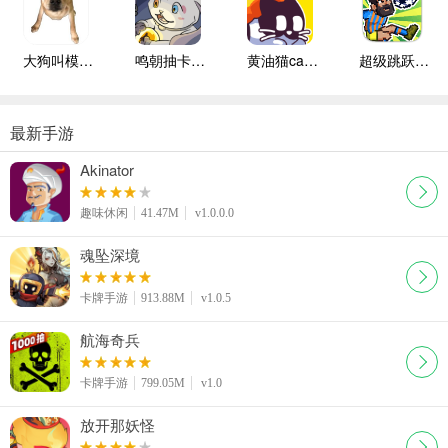
大狗叫模拟器
鸣朝抽卡模拟器大聪明版
黄油猫cato手机版
超级跳跃足球
最新手游
Akinator
趣味休闲
41.47M
v1.0.0.0
魂坠深境
卡牌手游
913.88M
v1.0.5
航海奇兵
卡牌手游
799.05M
v1.0
放开那妖怪