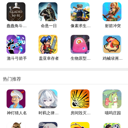
蠢蠢角斗士手机版
命悬一日
像素求生战场单机版
射箭冲突
激斗弓箭手
盖亚幸存者
生物原型2完整版
鸡械绿洲手机版
热门推荐
神灯猜人名
时羁之律TauLink
房间毁灭模拟器
喵呜庄园