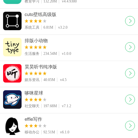
教育学习
132.20M
v4.4.9300
cuto壁纸高级版
系统工具
6.81M
v3.2.0
排版小动物
生活服务
234.54M
v1.0.0
昊昊听书纯净版
娱乐资讯
40.05M
v4.5
哆咪星球
社交聊天
197.68M
v7.1.2
effie写作
移动办公
92.51M
v6.1.0