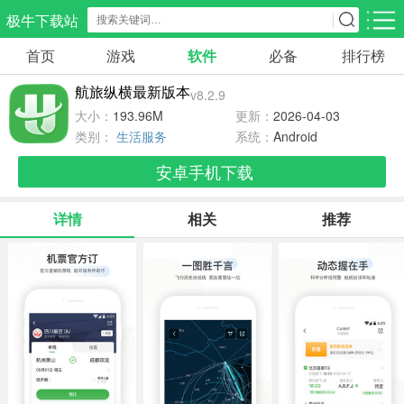
极牛下载站
首页
游戏
软件
必备
排行榜
应用分类
游戏分类
航旅纵横最新版本
v8.2.9
生活服务
电商购物
教育学习
大小：
193.96M
更新：
2026-04-03
297款应用
86款应用
178款应用
类别：
生活服务
系统：
Android
安卓手机下载
气象交通
游戏辅助
摄影美化
84款应用
475款应用
212款应用
详情
相关
推荐
社交聊天
电子图书
移动办公
183款应用
437款应用
184款应用
新闻阅读
金融理财
媒体影音
43款应用
54款应用
599款应用