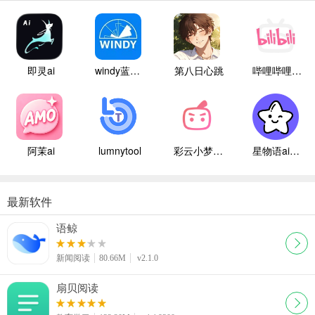
即灵ai
windy蓝色气象
第八日心跳
哔哩哔哩白色版
阿茉ai
lumnytool
彩云小梦国际版
星物语ai聊天
最新软件
语鲸
新闻阅读
80.66M
v2.1.0
扇贝阅读