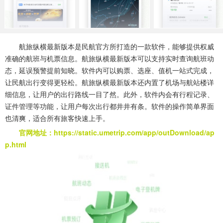
系统工具
健康医疗
ai工具
643款应用
53款应用
334款应用
娱乐资讯
航旅纵横最新版本是民航官方所打造的一款软件，能够提供权威
96款应用
准确的航班与机票信息。航旅纵横最新版本可以支持实时查询航班动
态，延误预警提前知晓。软件内可以购票、选座、值机一站式完成，
让民航出行变得更轻松。航旅纵横最新版本还内置了机场与航站楼详
细信息，让用户的出行路线一目了然。此外，软件内会有行程记录、
证件管理等功能，让用户每次出行都井井有条。软件的操作简单界面
也清爽，适合所有旅客快速上手。
官网地址：https://static.umetrip.com/app/outDownload/ap
p.html