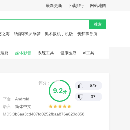
最新更新
下载排行
网站地图
忘之海
纸嫁衣9罗浮梦
奥术扳机手机版
筑梦事务所
融理财
媒体影音
系统工具
健康医疗
ai工具
评分：
679
9.2
分
37
平台：
Android
语言：
简体中文
MD5:
9b6aa3cd407fd0252fbaa876e829d858