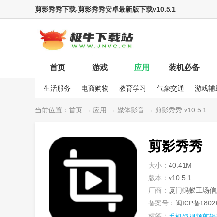
剪影秀秀下载-剪影秀秀安卓最新版下载v10.5.1
首页
游戏
应用
装机必备
生活服务
电商购物
教育学习
气象交通
游戏辅
娱乐资讯
当前位置：
首页
→
应用
→
媒体影音
→ 剪影秀秀 v10.5.1
剪影秀秀
大小：
40.41M
版本：
v10.5.1
厂商：
厦门蚂蚁工场信
备案号：
闽ICP备1802
标签：
手机短视频剪辑