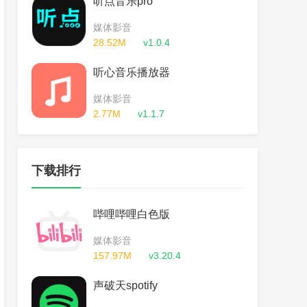
听点音乐pro
媒体影音
28.52M
v1.0.4
听心音乐播放器
媒体影音
2.77M
v1.1.7
下载排行
哔哩哔哩白色版
媒体影音
157.97M
v3.20.4
声破天spotify