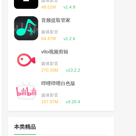
媒体影音
48.51M
v1.4.9
音频提取管家
媒体影音
64.47M
v1.2.6
vllo视频剪辑
媒体影音
270.33M
v13.2.2
哔哩哔哩白色版
媒体影音
157.97M
v3.20.4
本类精品