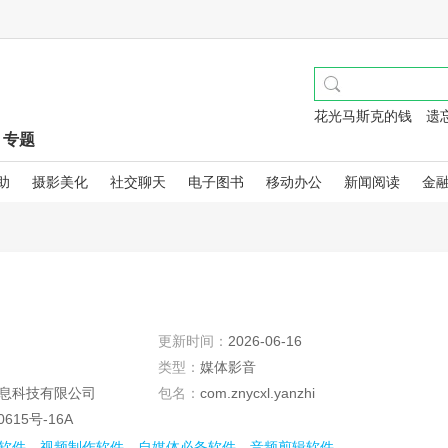
花光马斯克的钱
遗
专题
助
摄影美化
社交聊天
电子图书
移动办公
新闻阅读
金
更新时间：
2026-06-16
类型：
媒体影音
息科技有限公司
包名：
com.znycxl.yanzhi
0615号-16A
软件
视频制作软件
自媒体必备软件
音频剪辑软件