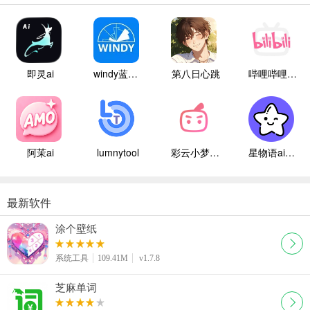
即灵ai
windy蓝色气象
第八日心跳
哔哩哔哩白色版
阿茉ai
lumnytool
彩云小梦国际版
星物语ai聊天
最新软件
涂个壁纸
系统工具
109.41M
v1.7.8
芝麻单词