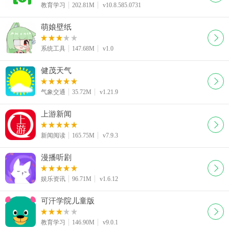
教育学习
202.81M
v10.8.585.0731
萌娘壁纸
系统工具
147.68M
v1.0
健茂天气
气象交通
35.72M
v1.21.9
上游新闻
新闻阅读
165.75M
v7.9.3
漫播听剧
娱乐资讯
96.71M
v1.6.12
可汗学院儿童版
教育学习
146.90M
v9.0.1