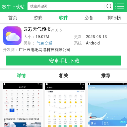
极牛下载站
首页
游戏
软件
必备
排行榜
应用分类
游戏分类
云彩天气预报
v1.6.5
生活服务
电商购物
教育学习
大小：
19.07M
更新：
2026-06-13
298款应用
87款应用
180款应用
类别：
气象交通
系统：
Android
开发商：
广州云电吧网络科技有限公司
气象交通
游戏辅助
摄影美化
安卓手机下载
85款应用
478款应用
216款应用
详情
相关
推荐
社交聊天
电子图书
移动办公
185款应用
441款应用
184款应用
新闻阅读
金融理财
媒体影音
44款应用
54款应用
603款应用