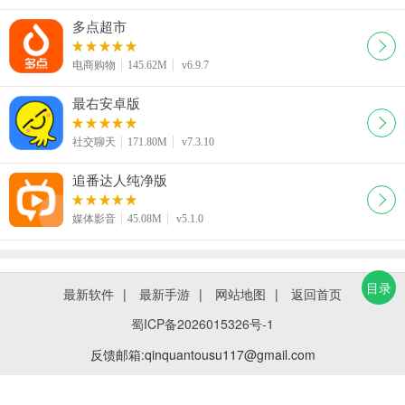
多点超市
电商购物
145.62M
v6.9.7
最右安卓版
社交聊天
171.80M
v7.3.10
追番达人纯净版
媒体影音
45.08M
v5.1.0
目录
最新软件
|
最新手游
|
网站地图
|
返回首页
蜀ICP备2026015326号-1
反馈邮箱:qinquantousu117@gmail.com