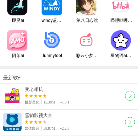
即灵ai
windy蓝色气象
第八日心跳
哔哩哔哩白色版
阿茉ai
lumnytool
彩云小梦国际版
星物语ai聊天
最新软件
变老相机
摄影美化
15.38M
v1.3.1
雪豹影视大全
媒体影音
38.87M
v2.2.3