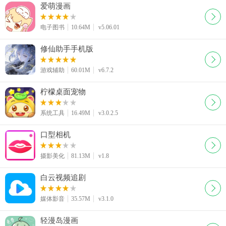
爱萌漫画
电子图书
10.64M
v5.06.01
修仙助手手机版
游戏辅助
60.01M
v6.7.2
柠檬桌面宠物
系统工具
16.49M
v3.0.2.5
口型相机
摄影美化
81.13M
v1.8
白云视频追剧
媒体影音
35.57M
v3.1.0
轻漫岛漫画