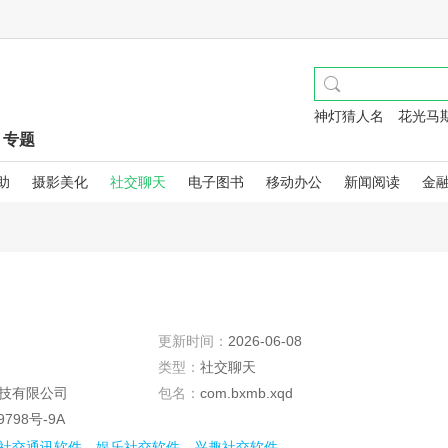
神灯猜人名
花光马
专题
助
摄影美化
社交聊天
电子图书
移动办公
新闻阅读
金
更新时间：
2026-06-08
类型：
社交聊天
技有限公司
包名：
com.bxmb.xqd
9798号-9A
社交通讯软件
娱乐社交软件
兴趣社交软件