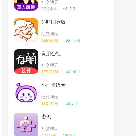
社交聊天
87.24M
v1.2.3
达咩国际版
社交聊天
169.80M
v2.1.78
有朋公社
社交聊天
159.02M
v4.46.1
小西米语音
社交聊天
110.97M
v3.7.7
密识
社交聊天
73.91M
v2.0.1