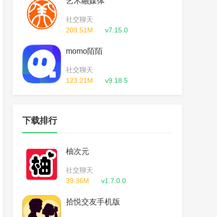
艺术融媒体
社交聊天
209.51M
v7.15.0
momo陌陌
社交聊天
123.21M
v9.18.5
下载排行
柚次元
社交聊天
39.36M
v1.7.0.0
拾悦交友手机版