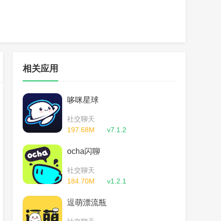
相关应用
哆咪星球
社交聊天
197.68M
v7.1.2
ocha闪聊
社交聊天
184.70M
v1.2.1
逗萌漂流瓶