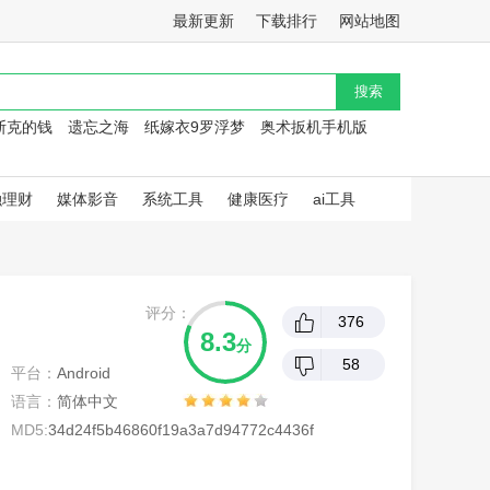
最新更新
下载排行
网站地图
斯克的钱
遗忘之海
纸嫁衣9罗浮梦
奥术扳机手机版
融理财
媒体影音
系统工具
健康医疗
ai工具
评分：
376
8.3
分
58
平台：
Android
语言：
简体中文
MD5:
34d24f5b46860f19a3a7d94772c4436f