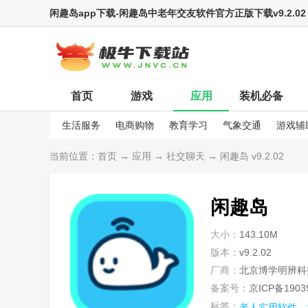
闲趣岛app下载-闲趣岛中老年交友软件官方正版下载v9.2.02
首页
游戏
应用
装机必备
生活服务
电商购物
教育学习
气象交通
游戏辅
娱乐资讯
当前位置：
首页
→
应用
→
社交聊天
→ 闲趣岛 v9.2.02
闲趣岛
大小：
143.10M
版本：
v9.2.02
厂商：
北京博学明辨科
备案号：
京ICP备1903
标签：
老人实用软件