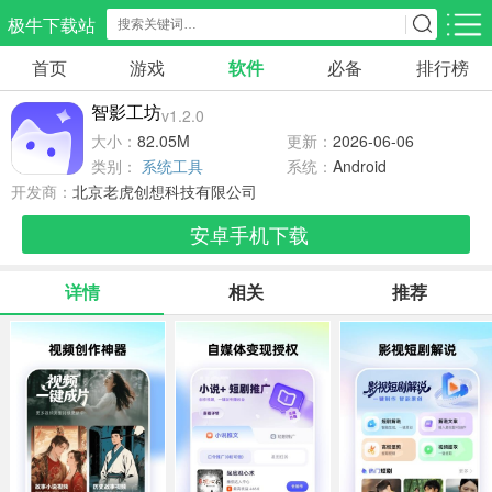
极牛下载站
首页
游戏
软件
必备
排行榜
应用分类
游戏分类
智影工坊
v1.2.0
生活服务
电商购物
教育学习
大小：
82.05M
更新：
2026-06-06
299款应用
87款应用
180款应用
类别：
系统工具
系统：
Android
开发商：
北京老虎创想科技有限公司
气象交通
游戏辅助
摄影美化
安卓手机下载
86款应用
478款应用
216款应用
详情
相关
推荐
社交聊天
电子图书
移动办公
186款应用
441款应用
184款应用
新闻阅读
金融理财
媒体影音
44款应用
54款应用
604款应用