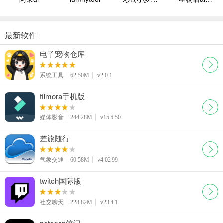
最新软件
电子宠物仓库
系统工具
62.50M
v2.0.1
filmora手机版
媒体影音
244.28M
v15.6.50
差旅随行
气象交通
60.58M
v4.02.99
twitch国际版
社交聊天
228.82M
v23.4.1
notegen笔记