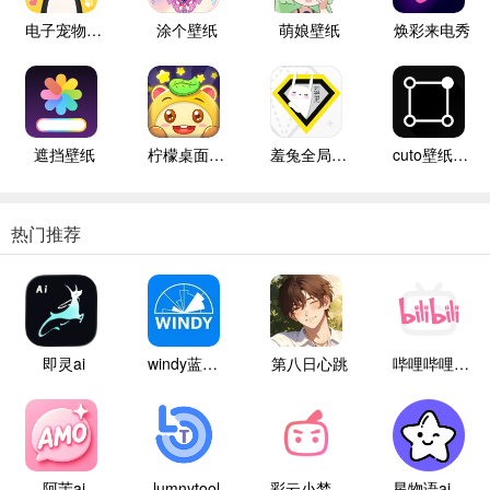
电子宠物仓库
涂个壁纸
萌娘壁纸
焕彩来电秀
遮挡壁纸
柠檬桌面宠物
羞兔全局壁纸纯净版
cuto壁纸高级版
热门推荐
即灵ai
windy蓝色气象
第八日心跳
哔哩哔哩白色版
阿茉ai
lumnytool
彩云小梦国际版
星物语ai聊天