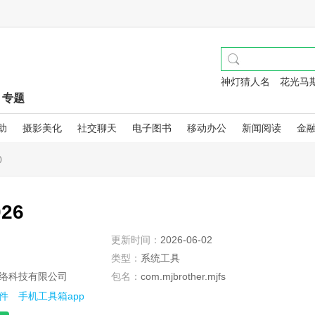
神灯猜人名
花光马
专题
助
摄影美化
社交聊天
电子图书
移动办公
新闻阅读
金
0
26
更新时间：
2026-06-02
类型：
系统工具
络科技有限公司
包名：
com.mjbrother.mjfs
件
手机工具箱app