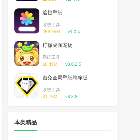
遮挡壁纸
系统工具
259.95M
v1.0.4
柠檬桌面宠物
系统工具
16.49M
v3.0.2.5
羞兔全局壁纸纯净版
系统工具
31.75M
v8.8.8
本类精品