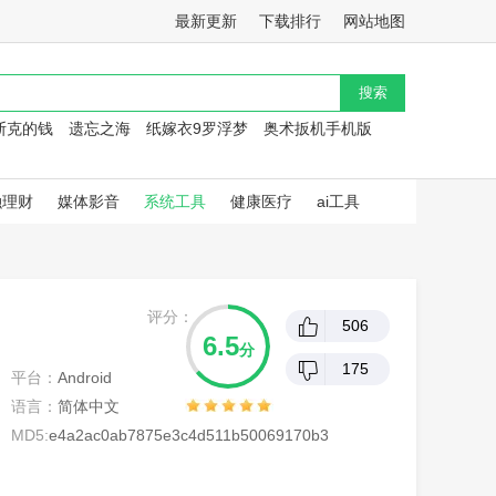
最新更新
下载排行
网站地图
斯克的钱
遗忘之海
纸嫁衣9罗浮梦
奥术扳机手机版
融理财
媒体影音
系统工具
健康医疗
ai工具
评分：
506
6.5
分
175
平台：
Android
语言：
简体中文
MD5:
e4a2ac0ab7875e3c4d511b50069170b3