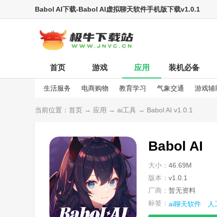
Babol AI下载-Babol AI虚拟聊天软件手机版下载v1.0.1
首页
游戏
应用
装机必备
生活服务
电商购物
教育学习
气象交通
游戏辅
娱乐资讯
当前位置：
首页
→
应用
→
ai工具
→ Babol AI v1.0.1
Babol AI
大小：
46.69M
版本：
v1.0.1
厂商：
暂无资料
标签：
ai聊天软件
人