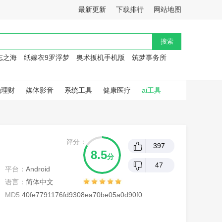
最新更新
下载排行
网站地图
忘之海
纸嫁衣9罗浮梦
奥术扳机手机版
筑梦事务所
融理财
媒体影音
系统工具
健康医疗
ai工具
评分：
397
8.5
分
47
平台：
Android
语言：
简体中文
MD5:
40fe7791176fd9308ea70be05a0d90f0