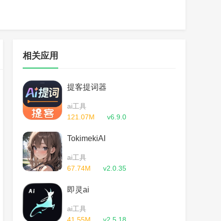
相关应用
提客提词器
ai工具
121.07M
v6.9.0
TokimekiAI
ai工具
67.74M
v2.0.35
即灵ai
ai工具
41.55M
v2.5.18