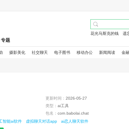
花光马斯克的钱
遗
专题
助
摄影美化
社交聊天
电子图书
移动办公
新闻阅读
金
更新时间：
2026-05-27
类型：
ai工具
包名：
com.babolai.chat
工智能ai软件
虚拟聊天对话app
ai恋人聊天软件