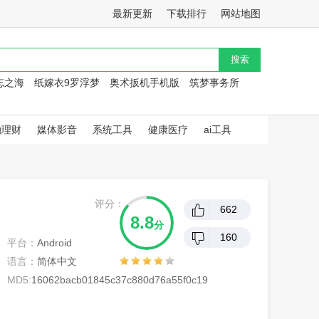
最新更新
下载排行
网站地图
忘之海
纸嫁衣9罗浮梦
奥术扳机手机版
筑梦事务所
融理财
媒体影音
系统工具
健康医疗
ai工具
评分：
662
8.8
分
160
平台：
Android
语言：
简体中文
MD5:
16062bacb01845c37c880d76a55f0c19