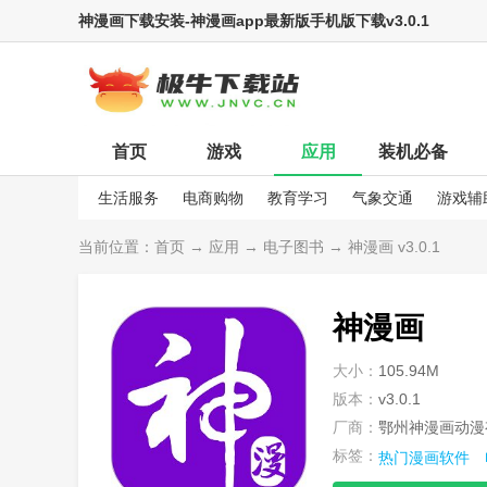
神漫画下载安装-神漫画app最新版手机版下载v3.0.1
首页
游戏
应用
装机必备
生活服务
电商购物
教育学习
气象交通
游戏辅
娱乐资讯
当前位置：
首页
→
应用
→
电子图书
→ 神漫画 v3.0.1
神漫画
大小：
105.94M
版本：
v3.0.1
厂商：
鄂州神漫画动漫
标签：
热门漫画软件