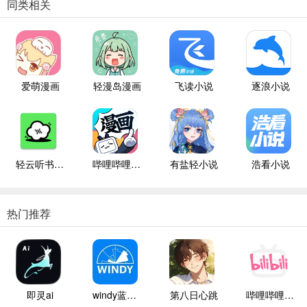
同类相关
爱萌漫画
轻漫岛漫画
飞读小说
逐浪小说
轻云听书纯净版
哔哩哔哩漫画
有盐轻小说
浩看小说
热门推荐
即灵ai
windy蓝色气象
第八日心跳
哔哩哔哩白色版