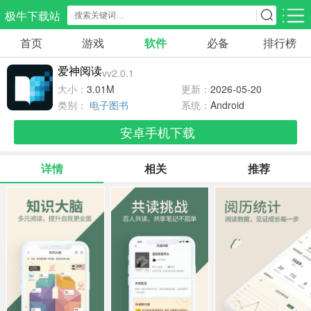
极牛下载站
首页
游戏
软件
必备
排行榜
应用分类
游戏分类
爱神阅读
vv2.0.1
生活服务
电商购物
教育学习
大小：
3.01M
更新：
2026-05-20
297款应用
86款应用
178款应用
类别：
电子图书
系统：
Android
安卓手机下载
气象交通
游戏辅助
摄影美化
84款应用
478款应用
215款应用
详情
相关
推荐
社交聊天
电子图书
移动办公
183款应用
439款应用
184款应用
新闻阅读
金融理财
媒体影音
43款应用
54款应用
602款应用