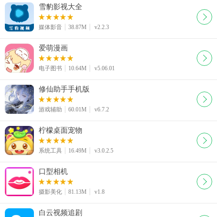
雪豹影视大全
媒体影音
38.87M
v2.2.3
爱萌漫画
电子图书
10.64M
v5.06.01
修仙助手手机版
游戏辅助
60.01M
v6.7.2
柠檬桌面宠物
系统工具
16.49M
v3.0.2.5
口型相机
摄影美化
81.13M
v1.8
白云视频追剧