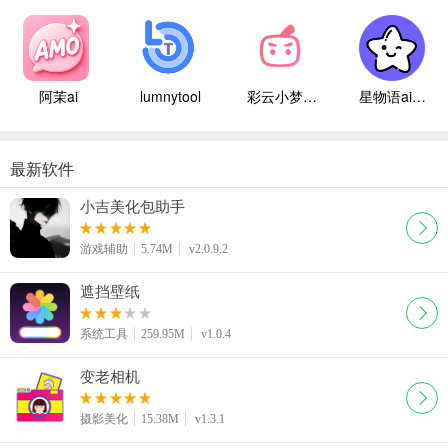
阿茉ai
lumnytool
彩云小梦国际版
星物语ai聊天
最新软件
小吉美化包助手
游戏辅助
5.74M
v2.0.9.2
遮挡壁纸
系统工具
259.95M
v1.0.4
变老相机
摄影美化
15.38M
v1.3.1