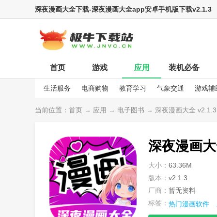
深夜漫画大全下载-深夜漫画大全app安卓手机版下载v2.1.3
首页
游戏
应用
装机必备
生活服务
电商购物
教育学习
气象交通
游戏辅
娱乐资讯
当前位置：
首页
→
应用
→
电子图书
→ 深夜漫画大全 v2.1.3
深夜漫画大
大小：
63.36M
版本：
v2.1.3
厂商：
暂无资料
标签：
热门漫画软件