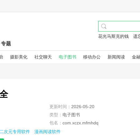
花光马斯克的钱
遗
专题
助
摄影美化
社交聊天
电子图书
移动办公
新闻阅读
金
全
更新时间：
2026-05-20
类型：
电子图书
包名：
com.xczx.mfmhdq
二次元专用软件
漫画阅读软件