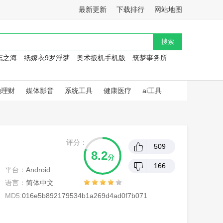
最新更新
下载排行
网站地图
忘之海
纸嫁衣9罗浮梦
奥术扳机手机版
筑梦事务所
融理财
媒体影音
系统工具
健康医疗
ai工具
评分：
509
8.2
分
166
平台：
Android
语言：
简体中文
MD5:
016e5b892179534b1a269d4ad0f7b071