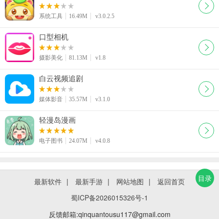
系统工具
16.49M
v3.0.2.5
口型相机
摄影美化
81.13M
v1.8
白云视频追剧
媒体影音
35.57M
v3.1.0
轻漫岛漫画
电子图书
24.07M
v4.0.8
目录
最新软件
|
最新手游
|
网站地图
|
返回首页
蜀ICP备2026015326号-1
反馈邮箱:qinquantousu117@gmail.com