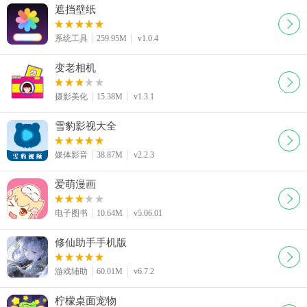
遮挡壁纸
系统工具
259.95M
v1.0.4
变老相机
摄影美化
15.38M
v1.3.1
雪豹影视大全
媒体影音
38.87M
v2.2.3
爱萌漫画
电子图书
10.64M
v5.06.01
修仙助手手机版
游戏辅助
60.01M
v6.7.2
柠檬桌面宠物