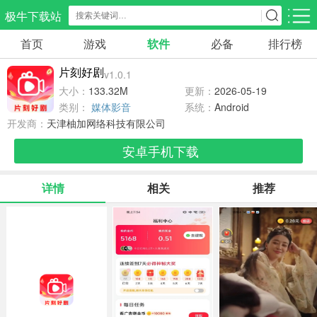
极牛下载站
首页
游戏
软件
必备
排行榜
应用分类
游戏分类
片刻好剧
v1.0.1
生活服务
电商购物
教育学习
大小：
133.32M
更新：
2026-05-19
297款应用
86款应用
178款应用
类别：
媒体影音
系统：
Android
开发商：
天津柚加网络科技有限公司
气象交通
游戏辅助
摄影美化
安卓手机下载
84款应用
478款应用
215款应用
详情
相关
推荐
社交聊天
电子图书
移动办公
183款应用
439款应用
184款应用
新闻阅读
金融理财
媒体影音
43款应用
54款应用
602款应用