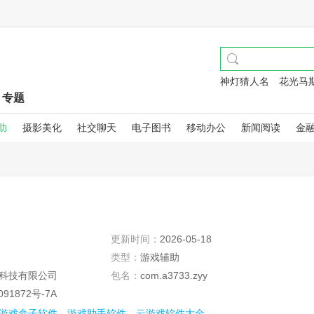
神灯猜人名
花光马
专题
助
摄影美化
社交聊天
电子图书
移动办公
新闻阅读
金
更新时间：
2026-05-18
类型：
游戏辅助
科技有限公司
包名：
com.a3733.zyy
091872号-7A
游戏盒子软件
游戏助手软件
云游戏软件大全