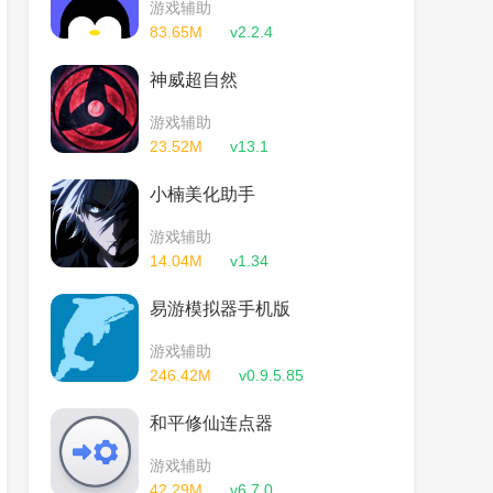
游戏辅助
83.65M
v2.2.4
神威超自然
游戏辅助
23.52M
v13.1
小楠美化助手
游戏辅助
14.04M
v1.34
易游模拟器手机版
游戏辅助
246.42M
v0.9.5.85
和平修仙连点器
游戏辅助
42.29M
v6.7.0