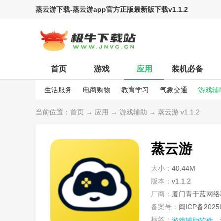
蒸云游下载-蒸云游app官方正版最新版下载v1.1.2
首页
游戏
应用
装机必备
生活服务
电商购物
教育学习
气象交通
游戏辅
娱乐资讯
当前位置：
首页
→
应用
→
游戏辅助
→ 蒸云游 v1.1.2
蒸云游
大小：
40.44M
版本：
v1.1.2
厂商：
厦门青于蓝网络
备案号：
闽ICP备2025
标签：
游戏辅助软件