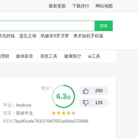
最新更新
下载排行
网站地图
斯克的钱
遗忘之海
纸嫁衣9罗浮梦
奥术扳机手机版
融理财
媒体影音
系统工具
健康医疗
ai工具
评分：
250
6.3
分
125
平台：
Android
语言：
简体中文
MD5:
7ba90cafe7810744f7051e6bfe570486