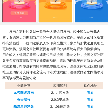
系统工具
健康医疗
ai工具
644款应用
53款应用
334款应用
娱乐资讯
96款应用
漫画之家社区版是一款整合大量热门漫画、轻小说以及连载内
容，资源覆盖范围相当广泛的手机漫画阅读软件。漫画之家社区版支
持高清画质、下拉阅读以及无水印浏览模式，翻页与加载速度表现也
更加流畅。漫画之家社区版拥有清晰的分类系统与强大的搜索功能，
用户输入关键词后即可快速定位目标漫画。除此之外，漫画之家社区
版平台支持离线缓存与更新提醒功能，喜欢的连载漫画更新后会及时
推送通知，即使没有网络时也能够继续阅读。漫画之家社区版主打的
社区互动部分支持评论交流与作者关注功能，漫画爱好者之间能够分
享阅读感受与剧情讨论。
小编推荐
应用说明
软件地址
元气阅读漫画
2.1.1官方版
查看
香香腐竹
2.0.2安卓版
查看
酷漫星纯净版
3.1.06最新版
查看