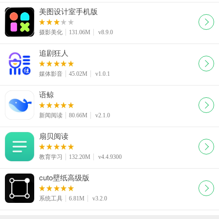
美图设计室手机版
摄影美化
131.06M
v8.9.0
追剧狂人
媒体影音
45.02M
v1.0.1
语鲸
新闻阅读
80.66M
v2.1.0
扇贝阅读
教育学习
132.20M
v4.4.9300
cuto壁纸高级版
系统工具
6.81M
v3.2.0