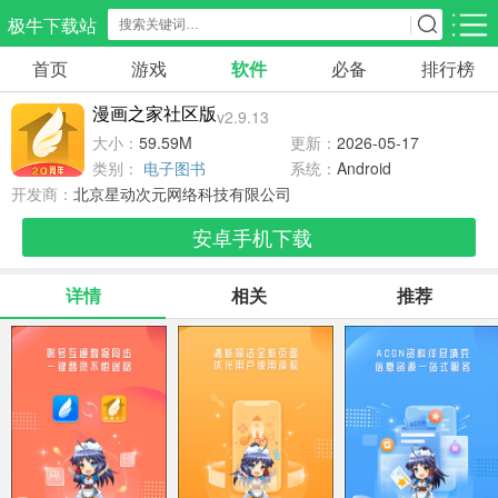
极牛下载站
首页
游戏
软件
必备
排行榜
应用分类
游戏分类
漫画之家社区版
v2.9.13
生活服务
电商购物
教育学习
大小：
59.59M
更新：
2026-05-17
297款应用
86款应用
178款应用
类别：
电子图书
系统：
Android
开发商：
北京星动次元网络科技有限公司
气象交通
游戏辅助
摄影美化
安卓手机下载
84款应用
476款应用
214款应用
详情
相关
推荐
社交聊天
电子图书
移动办公
183款应用
438款应用
184款应用
新闻阅读
金融理财
媒体影音
43款应用
54款应用
601款应用