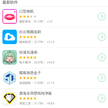
最新软件
口型相机
摄影美化
81.13M
v1.8
白云视频追剧
媒体影音
35.57M
v3.1.0
轻漫岛漫画
电子图书
24.07M
v4.0.8
呱呱画质盒子
游戏辅助
17.85M
v1.7.0
羞兔全局壁纸纯净版
系统工具
31.75M
v8.8.8