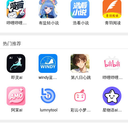
哔哩哔哩漫画
有盐轻小说
浩看小说
青羽阅读
热门推荐
即灵ai
windy蓝色气象
第八日心跳
哔哩哔哩白色版
阿茉ai
lumnytool
彩云小梦国际版
星物语ai聊天