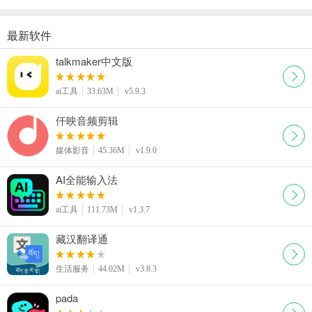
最新软件
talkmaker中文版
ai工具
33.63M
v5.9.3
仟映音频剪辑
媒体影音
45.36M
v1.9.0
AI全能输入法
ai工具
111.73M
v1.3.7
藏汉翻译通
生活服务
44.02M
v3.8.3
pada