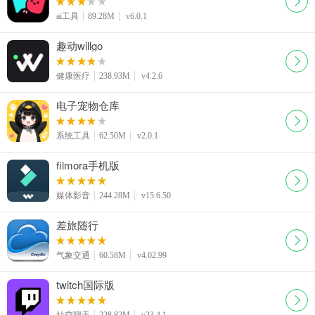
ai工具
89.28M
v6.0.1
趣动willgo
健康医疗
238.93M
v4.2.6
电子宠物仓库
系统工具
62.50M
v2.0.1
filmora手机版
媒体影音
244.28M
v15.6.50
差旅随行
气象交通
60.58M
v4.02.99
twitch国际版
社交聊天
228.82M
v23.4.1