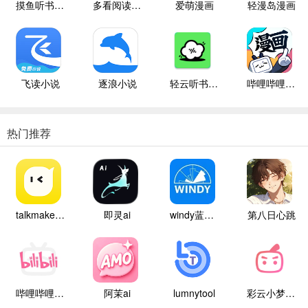
摸鱼听书纯净版
多看阅读本地版
爱萌漫画
轻漫岛漫画
飞读小说
逐浪小说
轻云听书纯净版
哔哩哔哩漫画
热门推荐
talkmaker中文版
即灵ai
windy蓝色气象
第八日心跳
哔哩哔哩白色版
阿茉ai
lumnytool
彩云小梦国际版