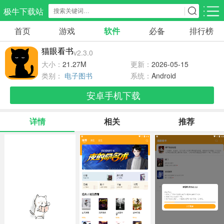
极牛下载站
首页
游戏
软件
必备
排行榜
应用分类
游戏分类
猫眼看书
v2.3.0
生活服务
电商购物
教育学习
大小：
21.27M
更新：
2026-05-15
300款应用
87款应用
180款应用
类别：
电子图书
系统：
Android
安卓手机下载
气象交通
游戏辅助
摄影美化
86款应用
478款应用
216款应用
详情
相关
推荐
社交聊天
电子图书
移动办公
186款应用
441款应用
184款应用
新闻阅读
金融理财
媒体影音
44款应用
54款应用
605款应用