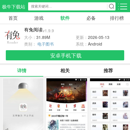
极牛下载站
首页
游戏
软件
必备
排行榜
应用分类
游戏分类
有兔阅读
v1.9.9
生活服务
电商购物
教育学习
大小：
31.89M
更新：
2026-05-13
297款应用
86款应用
178款应用
类别：
电子图书
系统：
Android
安卓手机下载
气象交通
游戏辅助
摄影美化
84款应用
478款应用
215款应用
详情
相关
推荐
社交聊天
电子图书
移动办公
183款应用
439款应用
184款应用
新闻阅读
金融理财
媒体影音
43款应用
54款应用
602款应用