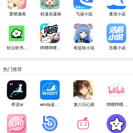
爱萌漫画
轻漫岛漫画
飞读小说
逐浪小说
轻云听书纯净版
哔哩哔哩漫画
有盐轻小说
浩看小说
热门推荐
即灵ai
windy蓝色气象
第八日心跳
哔哩哔哩白色版