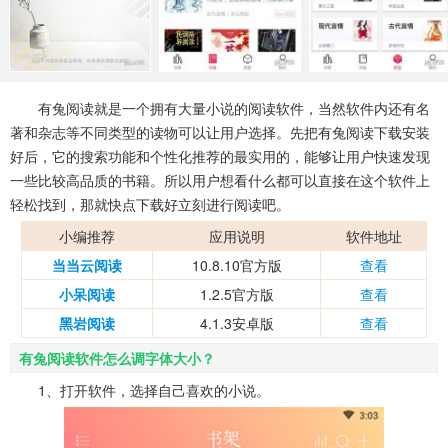
系统工具
健康医疗
ai工具
646款应用
53款应用
334款应用
娱乐资讯
有兔阅读就是一个拥有大量小说的阅读软件，当然软件内还有名
96款应用
著和杂志等不同类型的读物可以让用户选择。先把有兔阅读下载安装
好后，它的搜索功能和个性化推荐的最实用的，能够让用户快速发现
一些比较高品质的书籍。所以用户想看什么都可以直接在这个软件上
轻松找到，那就快点下载好立刻进行阅读吧。
小编推荐
应用说明
软件地址
当当云阅读
10.8.10官方版
查看
小呆阅读
1.2.5官方版
查看
黑岩阅读
4.1.3安卓版
查看
有兔阅读软件怎么调字体大小？
1、打开软件，选择自己喜欢的小说。