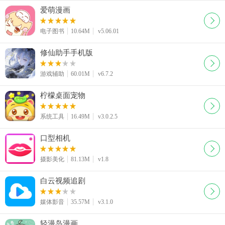
爱萌漫画
电子图书
10.64M
v5.06.01
修仙助手手机版
游戏辅助
60.01M
v6.7.2
柠檬桌面宠物
系统工具
16.49M
v3.0.2.5
口型相机
摄影美化
81.13M
v1.8
白云视频追剧
媒体影音
35.57M
v3.1.0
轻漫岛漫画