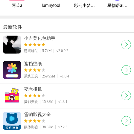
阿茉ai
lumnytool
彩云小梦国际版
星物语ai聊天
最新软件
小吉美化包助手
游戏辅助
5.74M
v2.0.9.2
遮挡壁纸
系统工具
259.95M
v1.0.4
变老相机
摄影美化
15.38M
v1.3.1
雪豹影视大全
媒体影音
38.87M
v2.2.3