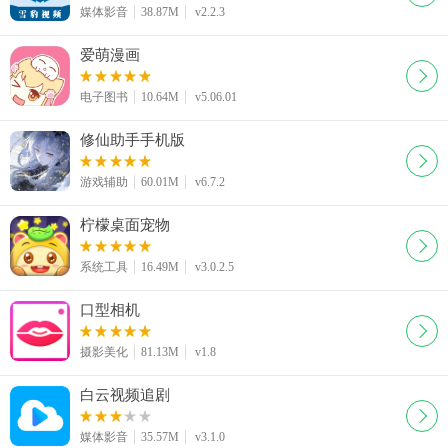
媒体影音
38.87M
v2.2.3
爱萌漫画
电子图书
10.64M
v5.06.01
修仙助手手机版
游戏辅助
60.01M
v6.7.2
柠檬桌面宠物
系统工具
16.49M
v3.0.2.5
口型相机
摄影美化
81.13M
v1.8
白云视频追剧
媒体影音
35.57M
v3.1.0