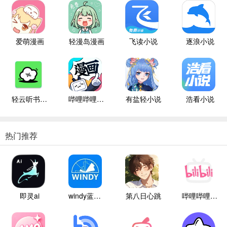
爱萌漫画
轻漫岛漫画
飞读小说
逐浪小说
轻云听书纯净版
哔哩哔哩漫画
有盐轻小说
浩看小说
热门推荐
即灵ai
windy蓝色气象
第八日心跳
哔哩哔哩白色版