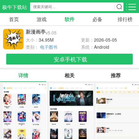
极牛下载站
首页
游戏
软件
必备
排行榜
应用分类
游戏分类
新漫画亭
v5.05
生活服务
电商购物
教育学习
大小：
34.95M
更新：
2026-05-05
297款应用
86款应用
178款应用
类别：
电子图书
系统：
Android
安卓手机下载
气象交通
游戏辅助
摄影美化
84款应用
478款应用
215款应用
详情
相关
推荐
社交聊天
电子图书
移动办公
183款应用
439款应用
184款应用
新闻阅读
金融理财
媒体影音
43款应用
54款应用
602款应用