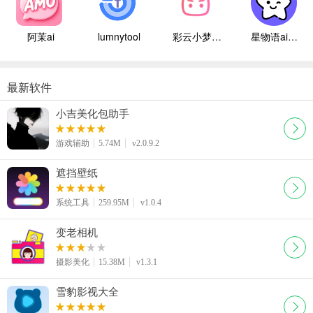
阿茉ai
lumnytool
彩云小梦国际版
星物语ai聊天
最新软件
小吉美化包助手
游戏辅助
5.74M
v2.0.9.2
遮挡壁纸
系统工具
259.95M
v1.0.4
变老相机
摄影美化
15.38M
v1.3.1
雪豹影视大全