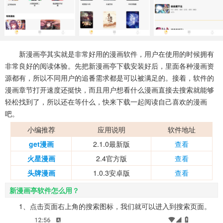
系统工具
健康医疗
ai工具
646款应用
53款应用
334款应用
娱乐资讯
新漫画亭其实就是非常好用的漫画软件，用户在使用的时候拥有
96款应用
非常良好的阅读体验。先把新漫画亭下载安装好后，里面各种漫画资
源都有，所以不同用户的追番需求都是可以被满足的。接着，软件的
漫画章节打开速度还挺快，而且用户想看什么漫画直接去搜索就能够
轻松找到了，所以还在等什么，快来下载一起阅读自己喜欢的漫画
吧。
小编推荐
应用说明
软件地址
get漫画
2.1.0最新版
查看
火星漫画
2.4官方版
查看
头牌漫画
1.0.3安卓版
查看
新漫画亭软件怎么用？
1、点击页面右上角的搜索图标，我们就可以进入到搜索页面。